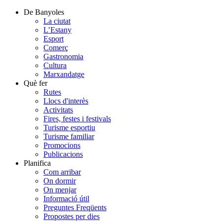
De Banyoles
La ciutat
L’Estany
Esport
Comerç
Gastronomia
Cultura
Marxandatge
Què fer
Rutes
Llocs d'interès
Activitats
Fires, festes i festivals
Turisme esportiu
Turisme familiar
Promocions
Publicacions
Planifica
Com arribar
On dormir
On menjar
Informació útil
Preguntes Freqüents
Propostes per dies