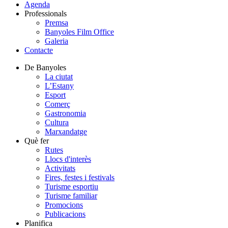
Agenda
Professionals
Premsa
Banyoles Film Office
Galeria
Contacte
De Banyoles
La ciutat
L’Estany
Esport
Comerç
Gastronomia
Cultura
Marxandatge
Què fer
Rutes
Llocs d'interès
Activitats
Fires, festes i festivals
Turisme esportiu
Turisme familiar
Promocions
Publicacions
Planifica