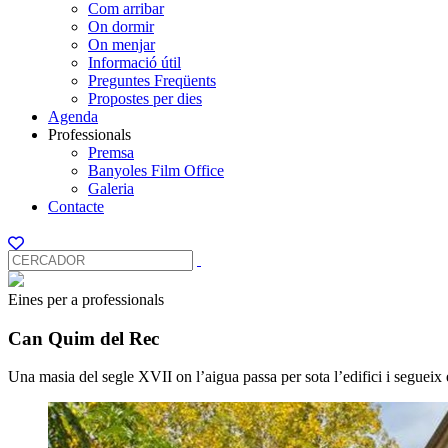
Com arribar
On dormir
On menjar
Informació útil
Preguntes Freqüents
Propostes per dies
Agenda
Professionals
Premsa
Banyoles Film Office
Galeria
Contacte
Eines per a professionals
Can Quim del Rec
Una masia del segle XVII on l’aigua passa per sota l’edifici i segueix e