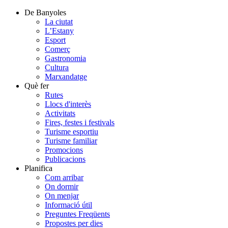
De Banyoles
La ciutat
L’Estany
Esport
Comerç
Gastronomia
Cultura
Marxandatge
Què fer
Rutes
Llocs d'interès
Activitats
Fires, festes i festivals
Turisme esportiu
Turisme familiar
Promocions
Publicacions
Planifica
Com arribar
On dormir
On menjar
Informació útil
Preguntes Freqüents
Propostes per dies