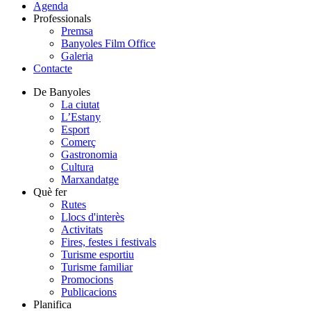
Agenda
Professionals
Premsa
Banyoles Film Office
Galeria
Contacte
De Banyoles
La ciutat
L’Estany
Esport
Comerç
Gastronomia
Cultura
Marxandatge
Què fer
Rutes
Llocs d'interès
Activitats
Fires, festes i festivals
Turisme esportiu
Turisme familiar
Promocions
Publicacions
Planifica