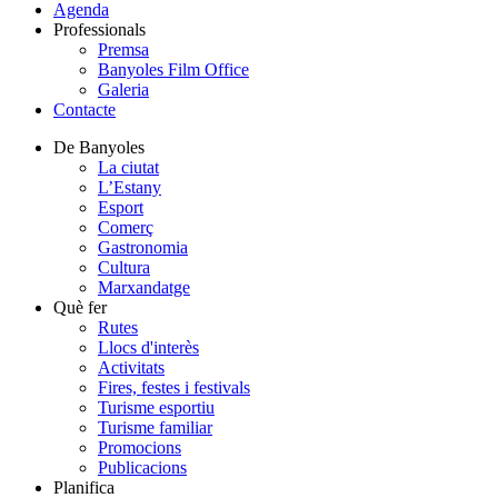
Agenda
Professionals
Premsa
Banyoles Film Office
Galeria
Contacte
De Banyoles
La ciutat
L’Estany
Esport
Comerç
Gastronomia
Cultura
Marxandatge
Què fer
Rutes
Llocs d'interès
Activitats
Fires, festes i festivals
Turisme esportiu
Turisme familiar
Promocions
Publicacions
Planifica