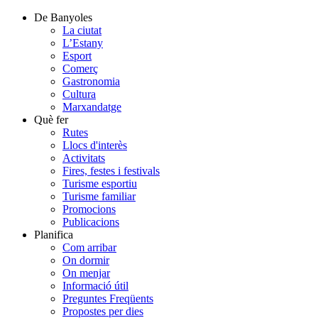
De Banyoles
La ciutat
L’Estany
Esport
Comerç
Gastronomia
Cultura
Marxandatge
Què fer
Rutes
Llocs d'interès
Activitats
Fires, festes i festivals
Turisme esportiu
Turisme familiar
Promocions
Publicacions
Planifica
Com arribar
On dormir
On menjar
Informació útil
Preguntes Freqüents
Propostes per dies