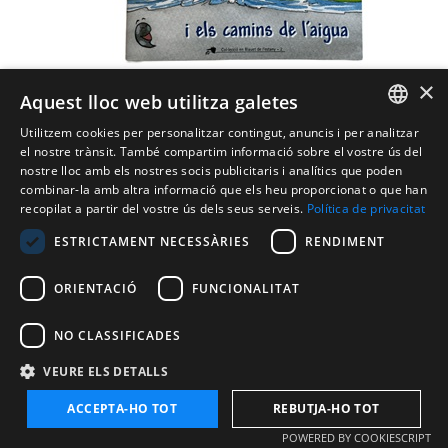
×
Aquest lloc web utilitza galetes
Utilitzem cookies per personalitzar contingut, anuncis i per analitzar
CATALAN
el nostre trànsit. També compartim informació sobre el vostre ús del
nostre lloc amb els nostres socis publicitaris i analítics que poden
ENGLISH
combinar-la amb altra informació que els heu proporcionat o que han
recopilat a partir del vostre ús dels seus serveis.
Política de privacitat
FRENCH
ESTRICTAMENT NECESSÀRIES
RENDIMENT
SPANISH
ORIENTACIÓ
FUNCIONALITAT
NO CLASSIFICADES
VEURE ELS DETALLS
ACCEPTA-HO TOT
REBUTJA-HO TOT
POWERED BY COOKIESCRIPT