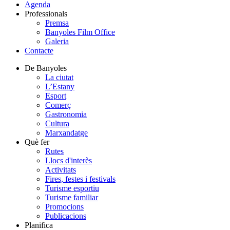
Agenda
Professionals
Premsa
Banyoles Film Office
Galeria
Contacte
De Banyoles
La ciutat
L’Estany
Esport
Comerç
Gastronomia
Cultura
Marxandatge
Què fer
Rutes
Llocs d'interès
Activitats
Fires, festes i festivals
Turisme esportiu
Turisme familiar
Promocions
Publicacions
Planifica