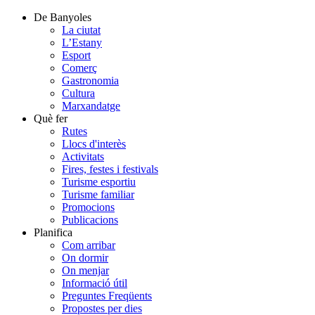
De Banyoles
La ciutat
L’Estany
Esport
Comerç
Gastronomia
Cultura
Marxandatge
Què fer
Rutes
Llocs d'interès
Activitats
Fires, festes i festivals
Turisme esportiu
Turisme familiar
Promocions
Publicacions
Planifica
Com arribar
On dormir
On menjar
Informació útil
Preguntes Freqüents
Propostes per dies