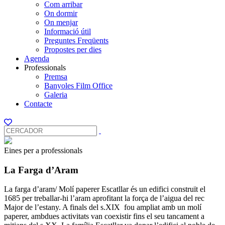
Com arribar
On dormir
On menjar
Informació útil
Preguntes Freqüents
Propostes per dies
Agenda
Professionals
Premsa
Banyoles Film Office
Galeria
Contacte
Eines per a professionals
La Farga d’Aram
La farga d’aram/ Molí paperer Escatllar és un edifici construït el
1685 per treballar-hi l’aram aprofitant la força de l’aigua del rec
Major de l’estany. A finals del s.XIX fou ampliat amb un molí
paperer, ambdues activitats van coexistir fins el seu tancament a