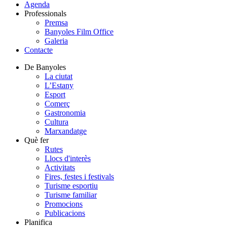
Agenda
Professionals
Premsa
Banyoles Film Office
Galeria
Contacte
De Banyoles
La ciutat
L’Estany
Esport
Comerç
Gastronomia
Cultura
Marxandatge
Què fer
Rutes
Llocs d'interès
Activitats
Fires, festes i festivals
Turisme esportiu
Turisme familiar
Promocions
Publicacions
Planifica