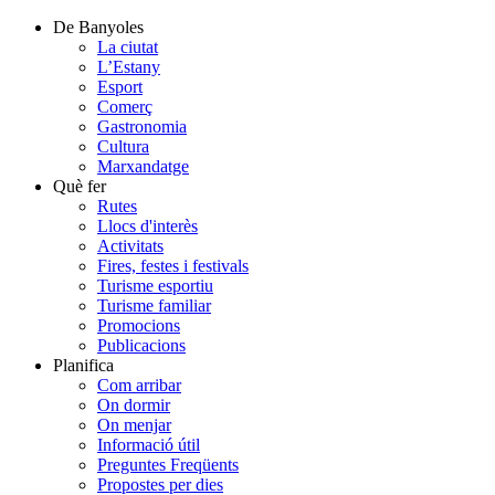
De Banyoles
La ciutat
L’Estany
Esport
Comerç
Gastronomia
Cultura
Marxandatge
Què fer
Rutes
Llocs d'interès
Activitats
Fires, festes i festivals
Turisme esportiu
Turisme familiar
Promocions
Publicacions
Planifica
Com arribar
On dormir
On menjar
Informació útil
Preguntes Freqüents
Propostes per dies