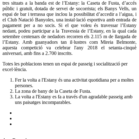
tres situats a la banda est de l’Estany: la Caseta de Fusta, d’accés
públic i gratuït, dotada de servei de socorrista; els Banys Vells, un
espai de bar i terrassa que inclou la possibilitat d’accedir a l’aigua, i
el Club Natació Banyoles, una instal·lació esportiva amb entrada de
pagament per a no socis. Si el que voleu és travessar l’Estany
nedant, podeu participar a la Travessia de l’Estany, en la qual cada
setembre centenars de nedadors recorren els 2.115 m de llargada de
l’Estany. Amb guanyadors tan il·lustres com Mireia Belmonte,
aquesta competició va celebrar l'any 2018 el setanta-cinquè
aniversari, amb fins a 2.700 inscrits.
Totes les poblacions tenen un espai de passeig i socialització per
excel·lència.
Fer la volta a l'Estany és una activitat quotidiana per a moltes
persones.
La zona de bany de la Caseta de Fusta.
La volta a l'Estany es fa a través d'un agradable passeig amb
uns paisatges incomparables.