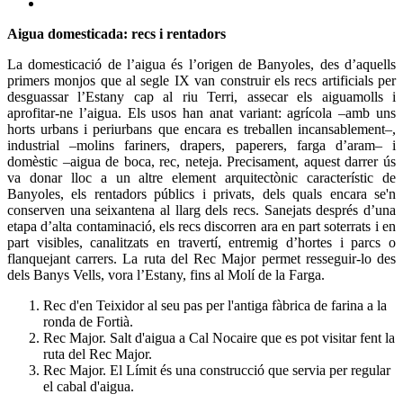
Aigua domesticada: recs i rentadors
La domesticació de l’aigua és l’origen de Banyoles, des d’aquells
primers monjos que al segle IX van construir els recs artificials per
desguassar l’Estany cap al riu Terri, assecar els aiguamolls i
aprofitar-ne l’aigua. Els usos han anat variant: agrícola –amb uns
horts urbans i periurbans que encara es treballen incansablement–,
industrial –molins fariners, drapers, paperers, farga d’aram– i
domèstic –aigua de boca, rec, neteja. Precisament, aquest darrer ús
va donar lloc a un altre element arquitectònic característic de
Banyoles, els rentadors públics i privats, dels quals encara se'n
conserven una seixantena al llarg dels recs. Sanejats després d’una
etapa d’alta contaminació, els recs discorren ara en part soterrats i en
part visibles, canalitzats en travertí, entremig d’hortes i parcs o
flanquejant carrers. La ruta del Rec Major permet resseguir-lo des
dels Banys Vells, vora l’Estany, fins al Molí de la Farga.
Rec d'en Teixidor al seu pas per l'antiga fàbrica de farina a la
ronda de Fortià.
Rec Major. Salt d'aigua a Cal Nocaire que es pot visitar fent la
ruta del Rec Major.
Rec Major. El Límit és una construcció que servia per regular
el cabal d'aigua.