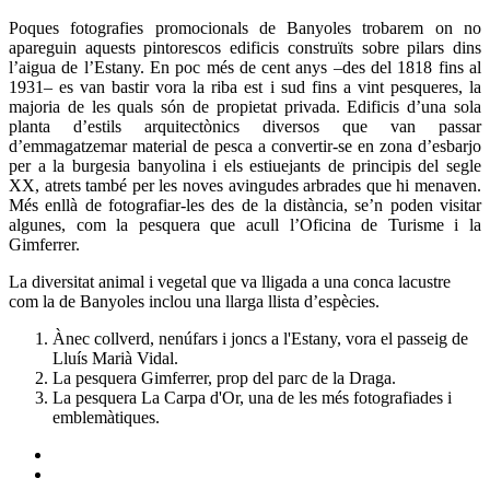
Poques fotografies promocionals de Banyoles trobarem on no
apareguin aquests pintorescos edificis construïts sobre pilars dins
l’aigua de l’Estany. En poc més de cent anys –des del 1818 fins al
1931– es van bastir vora la riba est i sud fins a vint pesqueres, la
majoria de les quals són de propietat privada. Edificis d’una sola
planta d’estils arquitectònics diversos que van passar
d’emmagatzemar material de pesca a convertir-se en zona d’esbarjo
per a la burgesia banyolina i els estiuejants de principis del segle
XX, atrets també per les noves avingudes arbrades que hi menaven.
Més enllà de fotografiar-les des de la distància, se’n poden visitar
algunes, com la pesquera que acull l’Oficina de Turisme i la
Gimferrer.
La diversitat animal i vegetal que va lligada a una conca lacustre
com la de Banyoles inclou una llarga llista d’espècies.
Ànec collverd, nenúfars i joncs a l'Estany, vora el passeig de
Lluís Marià Vidal.
La pesquera Gimferrer, prop del parc de la Draga.
La pesquera La Carpa d'Or, una de les més fotografiades i
emblemàtiques.