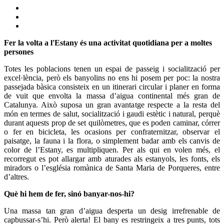
Fer la volta a l'Estany és una activitat quotidiana per a moltes
persones
Totes les poblacions tenen un espai de passeig i socialització per
excel·lència, però els banyolins no ens hi posem per poc: la nostra
passejada bàsica consisteix en un itinerari circular i planer en forma
de vuit que envolta la massa d’aigua continental més gran de
Catalunya. Això suposa un gran avantatge respecte a la resta del
món en termes de salut, socialització i gaudi estètic i natural, perquè
durant aquests prop de set quilòmetres, que es poden caminar, córrer
o fer en bicicleta, les ocasions per confraternitzar, observar el
paisatge, la fauna i la flora, o simplement badar amb els canvis de
color de l’Estany, es multipliquen. Per als qui en volen més, el
recorregut es pot allargar amb aturades als estanyols, les fonts, els
miradors o l’església romànica de Santa Maria de Porqueres, entre
d’altres.
Què hi hem de fer, sinó banyar-nos-hi?
Una massa tan gran d’aigua desperta un desig irrefrenable de
capbussar-s’hi. Però alerta! El bany es restringeix a tres punts, tots