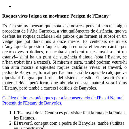
Roques vives i aigua en moviment: l’origen de l’Estany
Es fa estrany pensar que sota els nostres peus hi circula aigua
procedent de l’Alta Garrotxa, a vint quilòmetres de distància, que va
desfent les roques calcàries i els guixos que formen el subsol en un
viatge que pot durar fins a onze mesos. Fa centenars de milers
d’anys que la pressió d’aquesta aigua enfonsa el terreny càrstic per
crear coves o dolines, on acaba apareixent un estanyol -o tot un
estany!– si hi ha un punt de surgència d’aigua (sota l’Estany, se
n’han trobat fins a tretze!). Si mirem a terra, també podrem veure-hi
una altra mostra d’aquestes roques calcàries vives: el travertí, o
pedra de Banyoles, format per l’acumulació de capes de calç que va
dipositant l’aigua que brolla del sistema càrstic. El travertí és un
material dòcil però ferm, que abunda en estat natural vora i dins
l’Estany, però també a carrers i edificis de Banyoles.
Catàleg de bones pràctiques per a la conservació de l'Espai Natural
Protegit de l'Estany de Banyoles.
L’Estanyol de la Cendra es pot visitar fent la ruta de la Puda i
les Estunes.
El travertí, conegut com a pedra de Banyoles, també s'utilitza
en la construcció.