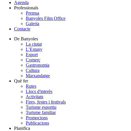
Agenda
Professionals
Premsa
Banyoles Film Office
Galeria
Contacte
De Banyoles
La ciutat
L’Estany
Esport
Comerç
Gastronomia
Cultura
Marxandatge
Què fer
Rutes
Llocs d'interès
Activitats
Fires, festes i festivals
Turisme esportiu
Turisme familiar
Promocions
Publicacions
Planifica