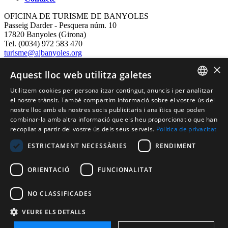
OFICINA DE TURISME DE BANYOLES
Passeig Darder - Pesquera núm. 10
17820 Banyoles (Girona)
Tel. (0034) 972 583 470
turisme@ajbanyoles.org
whatsapp 690 853 395
×
Aquest lloc web utilitza galetes
Segueix-nos
Utilitzem cookies per personalitzar contingut, anuncis i per analitzar
CATALAN
el nostre trànsit. També compartim informació sobre el vostre ús del
nostre lloc amb els nostres socis publicitaris i analítics que poden
ENGLISH
combinar-la amb altra informació que els heu proporcionat o que han
recopilat a partir del vostre ús dels seus serveis.
Política de privacitat
FRENCH
ESTRICTAMENT NECESSÀRIES
RENDIMENT
SPANISH
ORIENTACIÓ
FUNCIONALITAT
Amb el suport de:
NO CLASSIFICADES
VEURE ELS DETALLS