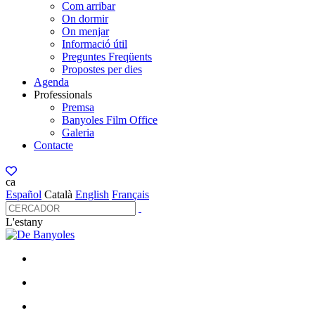
Com arribar
On dormir
On menjar
Informació útil
Preguntes Freqüents
Propostes per dies
Agenda
Professionals
Premsa
Banyoles Film Office
Galeria
Contacte
ca
Español
Català
English
Français
L'estany