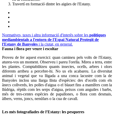
Travertí en formació dintre les aigües de l'Estany.
Normatives, taxes i altra informació d'interès sobre les
polítiques
mediambientals a l'entorn de l'Espai Natural Protegit de
l'Estany de Banyoles
i la ciutat, en general.
Fauna i flora per veure i escoltar
Proveu de fer aquest exercici: quan camineu pels volts de l'Estany,
atureu-vos un moment. Observeu i pareu l'orella. Mireu a terra, entre
les plantes. Comptabilitzeu quants insectes, ocells, arbres i olors
diferents arribeu a percebre-hi. No us els acabareu. La diversitat
animal i vegetal que va lligada a una conca lacustre com la de
Banyoles inclou una llarga llista d'espècies: des d'ocells com els
ànecs collverds, les polles d'aigua o el blauet fins a mamífers com la
llúdriga, rèptils com les serps d'aigua, peixos com anguiles i barbs,
més de tres-centes espècies de papallones, o flora com desmais,
àlbers, verns, joncs, nenúfars o la cua de cavall.
Les més fotografiades de l’Estany: les pesqueres