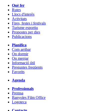
Què fer
Rutes
Llocs d'interès
Activitats
Fires, festes i festivals
Turisme esportiu
Propostes per dies
Publicacions
Planifica
Com arribar
On dormir
On menjar
Informació útil
Preguntes freqüents
Favorits
Agenda
Professionals
Premsa
Banyoles Film Office
Logoteca
Contacte