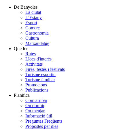
De Banyoles
La ciutat
L’Estany
Esport
Comerç
Gastronomia
Cultura
Marxandatge
Què fer
Rutes
Llocs d'interès
Activitats
Fires, festes i festivals
Turisme esportiu
Turisme familiar
Promocions
Publicacions
Planifica
Com arribar
On dormir
On menjar
Informació útil
Preguntes Freqüents
Propostes per dies