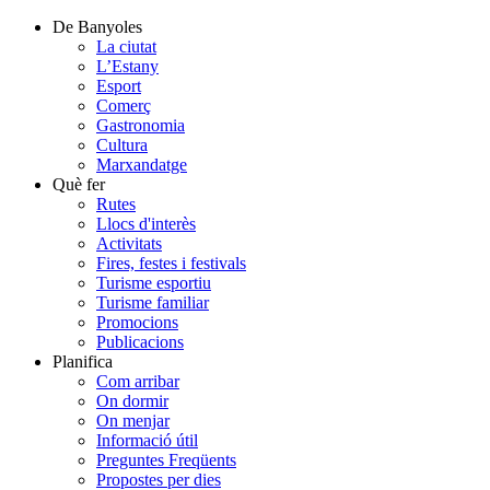
De Banyoles
La ciutat
L’Estany
Esport
Comerç
Gastronomia
Cultura
Marxandatge
Què fer
Rutes
Llocs d'interès
Activitats
Fires, festes i festivals
Turisme esportiu
Turisme familiar
Promocions
Publicacions
Planifica
Com arribar
On dormir
On menjar
Informació útil
Preguntes Freqüents
Propostes per dies