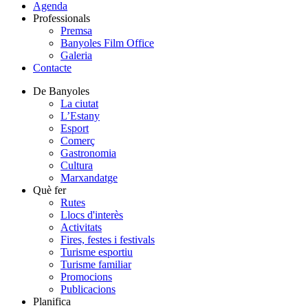
Agenda
Professionals
Premsa
Banyoles Film Office
Galeria
Contacte
De Banyoles
La ciutat
L’Estany
Esport
Comerç
Gastronomia
Cultura
Marxandatge
Què fer
Rutes
Llocs d'interès
Activitats
Fires, festes i festivals
Turisme esportiu
Turisme familiar
Promocions
Publicacions
Planifica