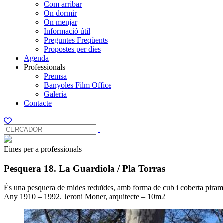
Com arribar
On dormir
On menjar
Informació útil
Preguntes Freqüents
Propostes per dies
Agenda
Professionals
Premsa
Banyoles Film Office
Galeria
Contacte
Eines per a professionals
Pesquera 18. La Guardiola / Pla Torras
És una pesquera de mides reduïdes, amb forma de cub i coberta piramidal 
Any 1910 – 1992. Jeroni Moner, arquitecte – 10m2