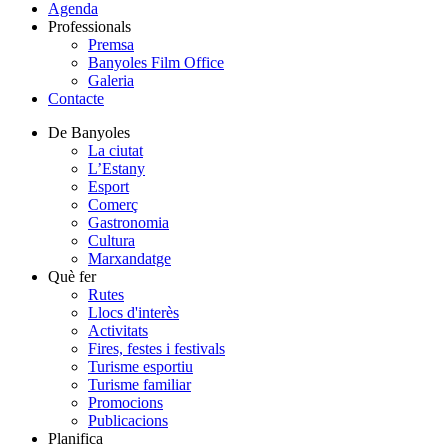
Agenda
Professionals
Premsa
Banyoles Film Office
Galeria
Contacte
De Banyoles
La ciutat
L’Estany
Esport
Comerç
Gastronomia
Cultura
Marxandatge
Què fer
Rutes
Llocs d'interès
Activitats
Fires, festes i festivals
Turisme esportiu
Turisme familiar
Promocions
Publicacions
Planifica