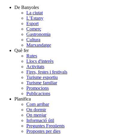
De Banyoles
La ciutat
L’Estany
Esport
Comerç
Gastronomia
Cultura
Marxandatge
Què fer
Rutes
Llocs d'interès
Activitats
Fires, festes i festivals
Turisme esportiu
Turisme familiar
Promocions
Publicacions
Planifica
Com arribar
On dormir
On menjar
Informació útil
Preguntes Freqüents
Propostes per dies