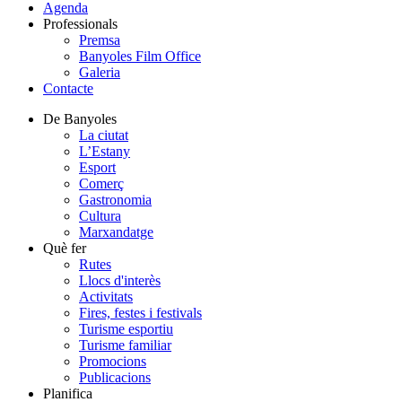
Agenda
Professionals
Premsa
Banyoles Film Office
Galeria
Contacte
De Banyoles
La ciutat
L’Estany
Esport
Comerç
Gastronomia
Cultura
Marxandatge
Què fer
Rutes
Llocs d'interès
Activitats
Fires, festes i festivals
Turisme esportiu
Turisme familiar
Promocions
Publicacions
Planifica