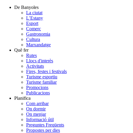
De Banyoles
La ciutat
L’Estany
Esport
Comerç
Gastronomia
Cultura
Marxandatge
Què fer
Rutes
Llocs d'interès
Activitats
Fires, festes i festivals
Turisme esportiu
Turisme familiar
Promocions
Publicacions
Planifica
Com arribar
On dormir
On menjar
Informació útil
Preguntes Freqüents
Propostes per dies