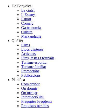
De Banyoles
La ciutat
L’Estany
Esport
Comerç
Gastronomia
Cultura
Marxandatge
Què fer
Rutes
Llocs d'interès
Activitats
Fires, festes i festivals
Turisme esportiu
Turisme familiar
Promocions
Publicacions
Planifica
Com arribar
On dormir
On menjar
Informació útil
Preguntes Freqüents
Propostes per dies