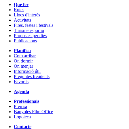
Què fer
Rutes
Llocs d'interès
Activitats
Fires, festes i festivals
Turisme esportiu
Propostes per dies
Publicacions
Planifica
Com arribar
On dormir
On menjar
Informació útil
Preguntes freqüents
Favorits
Agenda
Professionals
Premsa
Banyoles Film Office
Logoteca
Contacte