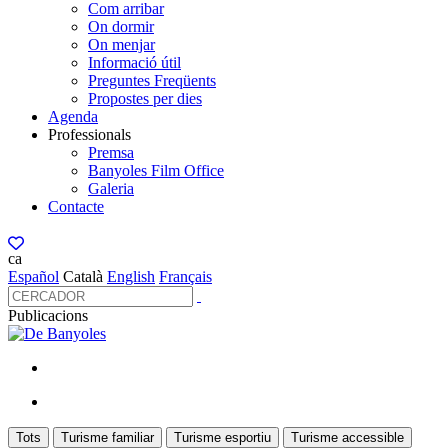
Com arribar
On dormir
On menjar
Informació útil
Preguntes Freqüents
Propostes per dies
Agenda
Professionals
Premsa
Banyoles Film Office
Galeria
Contacte
ca
Español
Català
English
Français
Publicacions
Tots
Turisme familiar
Turisme esportiu
Turisme accessible