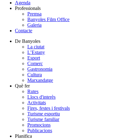
Agenda
Professionals
Premsa
Banyoles Film Office
Galeria
Contacte
De Banyoles
La ciutat
L’Estany
Esport
Comerç
Gastronomia
Cultura
Marxandatge
Què fer
Rutes
Llocs d'interès
Activitats
Fires, festes i festivals
Turisme esportiu
Turisme familiar
Promocions
Publicacions
Planifica