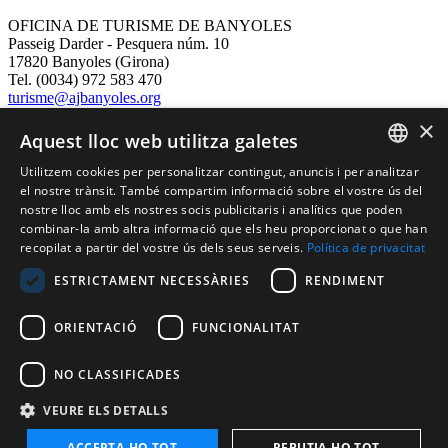
OFICINA DE TURISME DE BANYOLES
Passeig Darder - Pesquera núm. 10
17820 Banyoles (Girona)
Tel. (0034) 972 583 470
turisme@ajbanyoles.org
whatsapp 690 853 395
×
Aquest lloc web utilitza galetes
Segueix-nos
Utilitzem cookies per personalitzar contingut, anuncis i per analitzar
CATALAN
el nostre trànsit. També compartim informació sobre el vostre ús del
nostre lloc amb els nostres socis publicitaris i analítics que poden
ENGLISH
combinar-la amb altra informació que els heu proporcionat o que han
recopilat a partir del vostre ús dels seus serveis.
Política de privacitat
FRENCH
ESTRICTAMENT NECESSÀRIES
RENDIMENT
SPANISH
ORIENTACIÓ
FUNCIONALITAT
Amb el suport de:
NO CLASSIFICADES
VEURE ELS DETALLS
ACCEPTA-HO TOT
REBUTJA-HO TOT