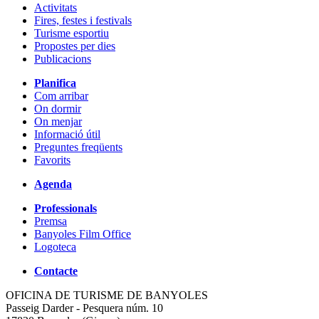
Activitats
Fires, festes i festivals
Turisme esportiu
Propostes per dies
Publicacions
Planifica
Com arribar
On dormir
On menjar
Informació útil
Preguntes freqüents
Favorits
Agenda
Professionals
Premsa
Banyoles Film Office
Logoteca
Contacte
OFICINA DE TURISME DE BANYOLES
Passeig Darder - Pesquera núm. 10