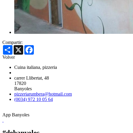
Compartir:
Share
X
Facebook
Volver
Cuina italiana, pizzeria
carrer Llibertat, 48
17820
Banyoles
pizzeriarumbera@hotmail.com
(0034) 972 10 05 64
App Banyoles
#debanyoles