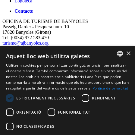
Logoteca
Contacte
OFICINA DE TURISME DE BANYOLES
Passeig Darder - Pesquera núm. 10
17820 Banyoles (Girona)
Tel. (0034) 972 583 470
turisme@ajbanyoles.org
whatsapp 690 853 395
×
Aquest lloc web utilitza galetes
Segueix-nos
Utilitzem cookies per personalitzar contingut, anuncis i per analitzar
CATALAN
el nostre trànsit. També compartim informació sobre el vostre ús del
nostre lloc amb els nostres socis publicitaris i analítics que poden
ENGLISH
combinar-la amb altra informació que els heu proporcionat o que han
recopilat a partir del vostre ús dels seus serveis.
Política de privacitat
FRENCH
ESTRICTAMENT NECESSÀRIES
RENDIMENT
SPANISH
ORIENTACIÓ
FUNCIONALITAT
Amb el suport de:
NO CLASSIFICADES