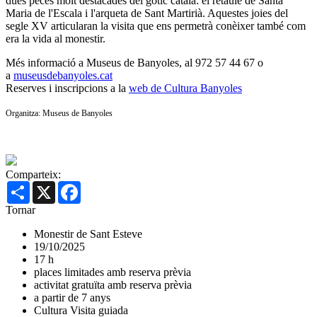
dues peces molt destacades del gòtic català: el retaule de Santa
Maria de l'Escala i l'arqueta de Sant Martirià. Aquestes joies del
segle XV articularan la visita que ens permetrà conèixer també com
era la vida al monestir.
Més informació a Museus de Banyoles, al 972 57 44 67 o
a
museusdebanyoles.cat
Reserves i inscripcions a la
web de Cultura Banyoles
Organitza: Museus de Banyoles
Comparteix:
Share
X
Facebook
Tornar
Monestir de Sant Esteve
19/10/2025
17 h
places limitades amb reserva prèvia
activitat gratuïta amb reserva prèvia
a partir de 7 anys
Cultura
Visita guiada