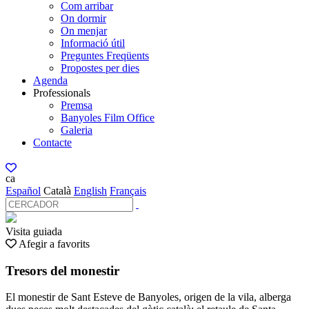
Com arribar
On dormir
On menjar
Informació útil
Preguntes Freqüents
Propostes per dies
Agenda
Professionals
Premsa
Banyoles Film Office
Galeria
Contacte
ca
Español
Català
English
Français
Visita guiada
Afegir a favorits
Tresors del monestir
El monestir de Sant Esteve de Banyoles, origen de la vila, alberga