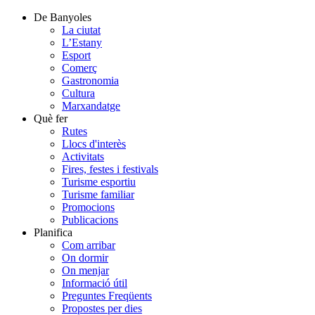
De Banyoles
La ciutat
L’Estany
Esport
Comerç
Gastronomia
Cultura
Marxandatge
Què fer
Rutes
Llocs d'interès
Activitats
Fires, festes i festivals
Turisme esportiu
Turisme familiar
Promocions
Publicacions
Planifica
Com arribar
On dormir
On menjar
Informació útil
Preguntes Freqüents
Propostes per dies