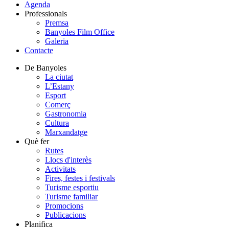
Agenda
Professionals
Premsa
Banyoles Film Office
Galeria
Contacte
De Banyoles
La ciutat
L’Estany
Esport
Comerç
Gastronomia
Cultura
Marxandatge
Què fer
Rutes
Llocs d'interès
Activitats
Fires, festes i festivals
Turisme esportiu
Turisme familiar
Promocions
Publicacions
Planifica