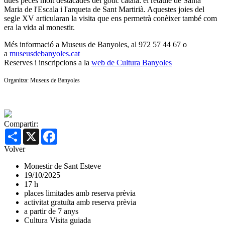
dues peces molt destacades del gòtic català: el retaule de Santa
Maria de l'Escala i l'arqueta de Sant Martirià. Aquestes joies del
segle XV articularan la visita que ens permetrà conèixer també com
era la vida al monestir.
Més informació a Museus de Banyoles, al 972 57 44 67 o
a
museusdebanyoles.cat
Reserves i inscripcions a la
web de Cultura Banyoles
Organitza: Museus de Banyoles
Compartir:
Share
X
Facebook
Volver
Monestir de Sant Esteve
19/10/2025
17 h
places limitades amb reserva prèvia
activitat gratuïta amb reserva prèvia
a partir de 7 anys
Cultura
Visita guiada