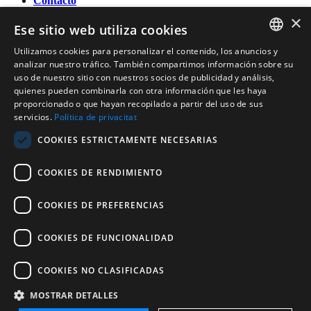
Contacto
×
OFICINA DE TURISMO DE BANYOLES
Ese sitio web utiliza cookies
Passeig Darder - Pesquera núm. 10
17820 Banyoles (Girona)
Utilizamos cookies para personalizar el contenido, los anuncios y
CATALAN
Tel. (0034) 972 583 470
analizar nuestro tráfico. También compartimos información sobre su
turisme@ajbanyoles.org
uso de nuestro sitio con nuestros socios de publicidad y análisis,
ENGLISH
whatsapp 690 853 395
quienes pueden combinarla con otra información que les haya
proporcionado o que hayan recopilado a partir del uso de sus
FRENCH
servicios.
Política de privacitat
Síguenos
SPANISH
COOKIES ESTRICTAMENTE NECESARIAS
COOKIES DE RENDIMIENTO
COOKIES DE PREFERENCIAS
COOKIES DE FUNCIONALIDAD
Con el soporte de:
COOKIES NO CLASIFICADAS
MOSTRAR DETALLES