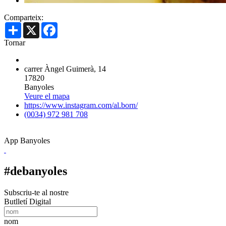
Comparteix:
Share
X
Facebook
Tornar
carrer Àngel Guimerà, 14
17820
Banyoles
Veure el mapa
https://www.instagram.com/al.born/
(0034) 972 981 708
App Banyoles
#debanyoles
Subscriu-te al nostre
Butlletí Digital
nom