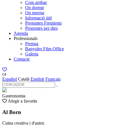
Com arribar
On dormir
On menjar
Informació útil
Preguntes Freqüents
Propostes per dies
Agenda
Professionals
Premsa
Banyoles Film Office
Galeria
Contacte
ca
Español
Català
English
Français
Gastronomia
Afegir a favorits
Al Born
Cuina creativa i d'autor.