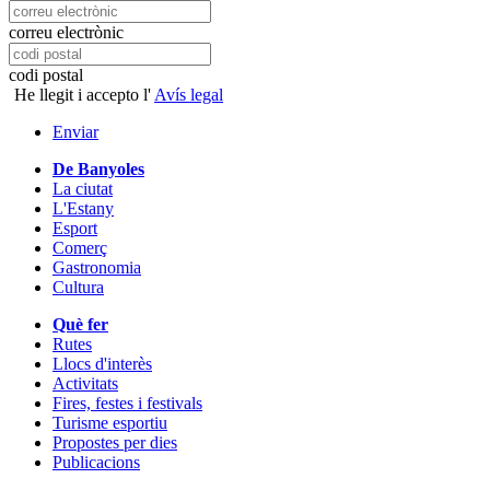
correu electrònic
codi postal
He llegit i accepto l'
Avís legal
Enviar
De Banyoles
La ciutat
L'Estany
Esport
Comerç
Gastronomia
Cultura
Què fer
Rutes
Llocs d'interès
Activitats
Fires, festes i festivals
Turisme esportiu
Propostes per dies
Publicacions