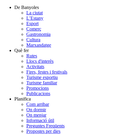
De Banyoles
La ciutat
L’Estany
Esport
Comerç
Gastronomia
Cultura
Marxandatge
Què fer
Rutes
Llocs d'interès
Activitats
Fires, festes i festivals
Turisme esportiu
Turisme familiar
Promocions
Publicacions
Planifica
Com arribar
On dormir
On menjar
Informació útil
Preguntes Freqüents
Propostes per dies