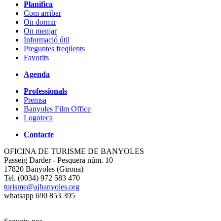
Planifica
Com arribar
On dormir
On menjar
Informació útil
Preguntes freqüents
Favorits
Agenda
Professionals
Premsa
Banyoles Film Office
Logoteca
Contacte
OFICINA DE TURISME DE BANYOLES
Passeig Darder - Pesquera núm. 10
17820 Banyoles (Girona)
Tel. (0034) 972 583 470
turisme@ajbanyoles.org
whatsapp 690 853 395