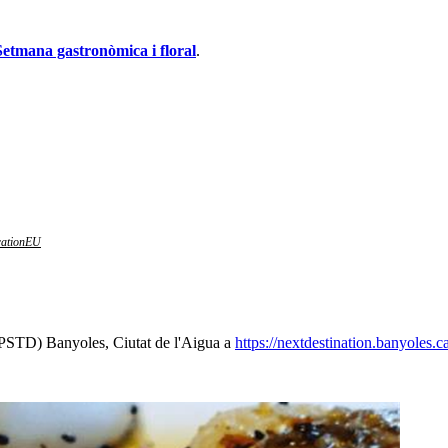
 Setmana gastronòmica i floral
.
erationEU
 (PSTD) Banyoles, Ciutat de l'Aigua a
https://nextdestination.banyoles.ca