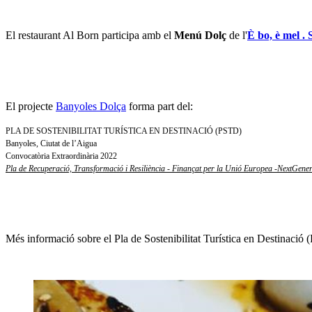
El restaurant Al Born participa amb el
Menú Dolç
de l'
È bo, è mel .
El projecte
Banyoles Dolça
forma part del:
PLA DE SOSTENIBILITAT TURÍSTICA EN DESTINACIÓ (PSTD)
Banyoles, Ciutat de l’Aigua
Convocatòria Extraordinària 2022
Pla de Recuperació, Transformació i Resiliència - Finançat per la Unió Europea -NextGen
Més informació sobre el Pla de Sostenibilitat Turística en Destinació