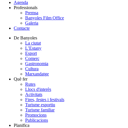
Agenda
Professionals
Premsa
Banyoles Film Office
Galeria
Contacte
De Banyoles
La ciutat
L’Estany
Esport
Comerç
Gastronomia
Cultura
Marxandatge
Què fer
Rutes
Llocs d'interès
Activitats
Fires, festes i festivals
Turisme esportiu
Turisme familiar
Promocions
Publicacions
Planifica