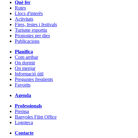
Què fer
Rutes
Llocs d'interès
Activitats
Fires, festes i festivals
Turisme esportiu
Propostes per dies
Publicacions
Planifica
Com arribar
On dormir
On menjar
Informació útil
Preguntes freqüents
Favorits
Agenda
Professionals
Premsa
Banyoles Film Office
Logoteca
Contacte