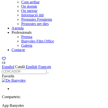
Com arribar
On dormir
On menjar
Informació útil
Preguntes Freqüents
Propostes per dies
Agenda
Professionals
Premsa
Banyoles Film Office
Galeria
Contacte
ca
Español
Català
English
Français
Favorits
Comparteix:
App Banyoles