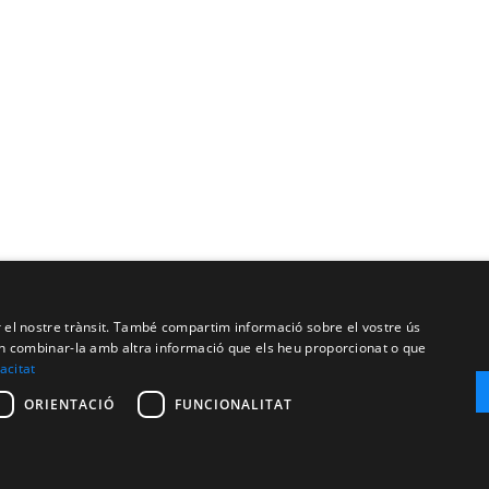
ar el nostre trànsit. També compartim informació sobre el vostre ús
oden combinar-la amb altra informació que els heu proporcionat o que
vacitat
ORIENTACIÓ
FUNCIONALITAT