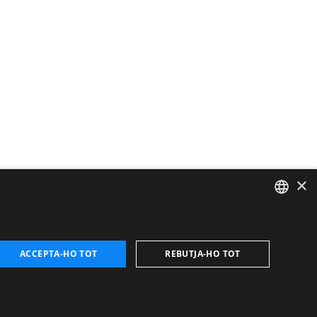
×
CATALAN
ENGLISH
ACCEPTA-HO TOT
REBUTJA-HO TOT
FRENCH
SPANISH