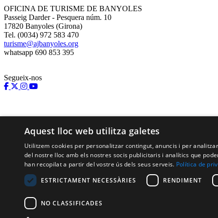
OFICINA DE TURISME DE BANYOLES
Passeig Darder - Pesquera núm. 10
17820 Banyoles (Girona)
Tel. (0034) 972 583 470
turisme@ajbanyoles.org
whatsapp 690 853 395
Segueix-nos
Aquest lloc web utilitza galetes
Utilitzem cookies per personalitzar contingut, anuncis i per analitz
del nostre lloc amb els nostres socis publicitaris i analítics que p
han recopilat a partir del vostre ús dels seus serveis.
Política de pri
Amb el suport de:
ESTRICTAMENT NECESSÀRIES
RENDIMENT
NO CLASSIFICADES