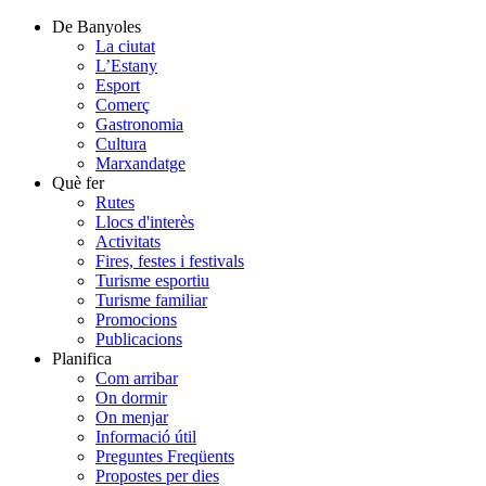
De Banyoles
La ciutat
L’Estany
Esport
Comerç
Gastronomia
Cultura
Marxandatge
Què fer
Rutes
Llocs d'interès
Activitats
Fires, festes i festivals
Turisme esportiu
Turisme familiar
Promocions
Publicacions
Planifica
Com arribar
On dormir
On menjar
Informació útil
Preguntes Freqüents
Propostes per dies