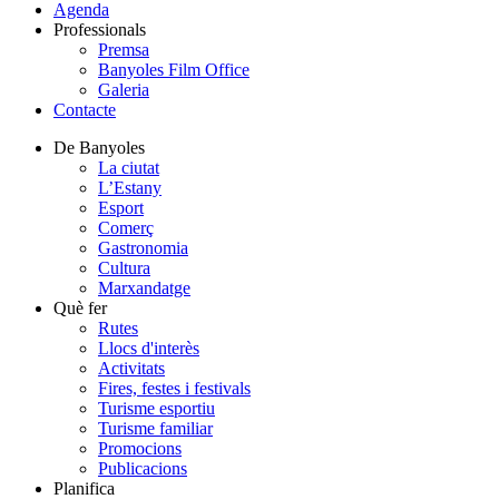
Agenda
Professionals
Premsa
Banyoles Film Office
Galeria
Contacte
De Banyoles
La ciutat
L’Estany
Esport
Comerç
Gastronomia
Cultura
Marxandatge
Què fer
Rutes
Llocs d'interès
Activitats
Fires, festes i festivals
Turisme esportiu
Turisme familiar
Promocions
Publicacions
Planifica