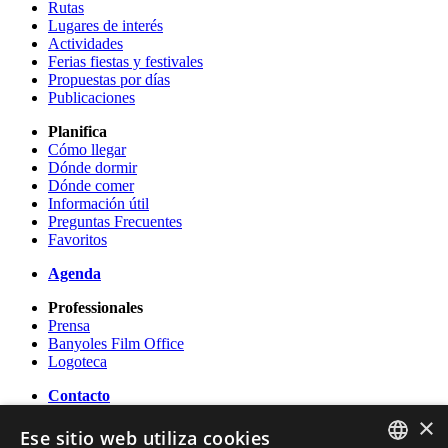
Rutas
Lugares de interés
Actividades
Ferias fiestas y festivales
Propuestas por días
Publicaciones
Planifica
Cómo llegar
Dónde dormir
Dónde comer
Información útil
Preguntas Frecuentes
Favoritos
Agenda
Professionales
Prensa
Banyoles Film Office
Logoteca
Contacto
×
OFICINA DE TURISMO DE BANYOLES
Ese sitio web utiliza cookies
Passeig Darder - Pesquera núm. 10