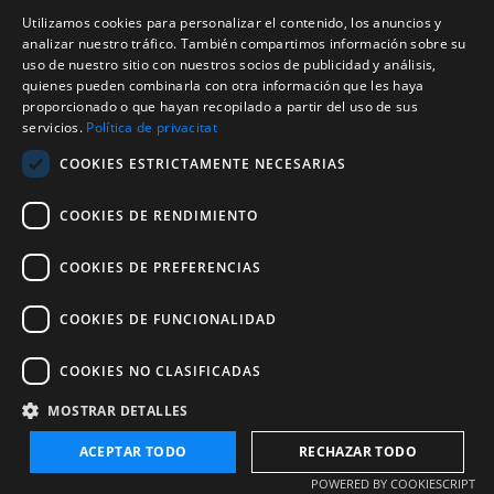
17820 Banyoles (Girona)
Utilizamos cookies para personalizar el contenido, los anuncios y
CATALAN
Tel. (0034) 972 583 470
analizar nuestro tráfico. También compartimos información sobre su
turisme@ajbanyoles.org
uso de nuestro sitio con nuestros socios de publicidad y análisis,
ENGLISH
whatsapp 690 853 395
quienes pueden combinarla con otra información que les haya
proporcionado o que hayan recopilado a partir del uso de sus
FRENCH
servicios.
Política de privacitat
Síguenos
SPANISH
COOKIES ESTRICTAMENTE NECESARIAS
COOKIES DE RENDIMIENTO
COOKIES DE PREFERENCIAS
COOKIES DE FUNCIONALIDAD
Con el soporte de:
COOKIES NO CLASIFICADAS
MOSTRAR DETALLES
ACEPTAR TODO
RECHAZAR TODO
Copyright 2026 Ajuntament de Banyoles
POWERED BY COOKIESCRIPT