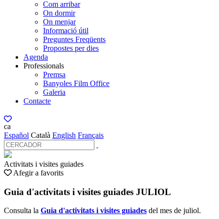
Com arribar
On dormir
On menjar
Informació útil
Preguntes Freqüents
Propostes per dies
Agenda
Professionals
Premsa
Banyoles Film Office
Galeria
Contacte
ca
Español
Català
English
Français
Activitats i visites guiades
Afegir a favorits
Guia d'activitats i visites guiades JULIOL
Consulta la
Guia d'activitats i visites guiades
del mes de juliol.