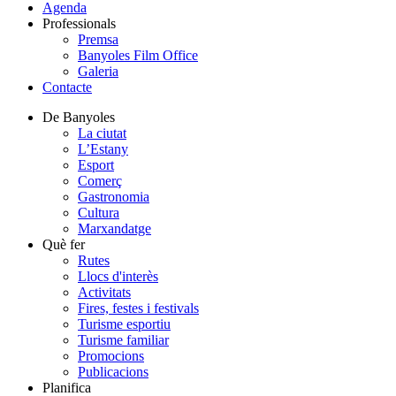
Agenda
Professionals
Premsa
Banyoles Film Office
Galeria
Contacte
De Banyoles
La ciutat
L’Estany
Esport
Comerç
Gastronomia
Cultura
Marxandatge
Què fer
Rutes
Llocs d'interès
Activitats
Fires, festes i festivals
Turisme esportiu
Turisme familiar
Promocions
Publicacions
Planifica