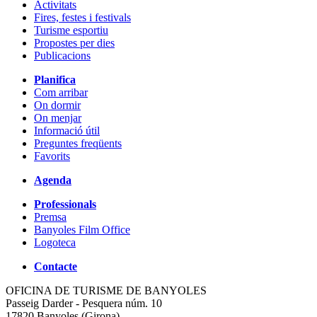
Activitats
Fires, festes i festivals
Turisme esportiu
Propostes per dies
Publicacions
Planifica
Com arribar
On dormir
On menjar
Informació útil
Preguntes freqüents
Favorits
Agenda
Professionals
Premsa
Banyoles Film Office
Logoteca
Contacte
OFICINA DE TURISME DE BANYOLES
Passeig Darder - Pesquera núm. 10
17820 Banyoles (Girona)