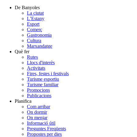
De Banyoles
La ciutat
L’Estany
Esport
Comerç
Gastronomia
Cultura
Marxandatge
Què fer
Rutes
Llocs d'interès
Activitats
Fires, festes i festivals
Turisme esportiu
Turisme familiar
Promocions
Publicacions
Planifica
Com arribar
On dormir
On menjar
Informació útil
Preguntes Freqüents
Propostes per dies