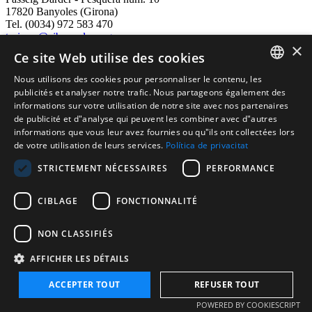
17820 Banyoles (Girona)
Tel. (0034) 972 583 470
turisme@ajbanyoles.org
×
whatsapp 690 853 395
Ce site Web utilise des cookies
Nous utilisons des cookies pour personnaliser le contenu, les
Suivez-nous
CATALAN
publicités et analyser notre trafic. Nous partageons également des
informations sur votre utilisation de notre site avec nos partenaires
ENGLISH
de publicité et d"analyse qui peuvent les combiner avec d"autres
informations que vous leur avez fournies ou qu"ils ont collectées lors
FRENCH
de votre utilisation de leurs services.
Política de privacitat
SPANISH
STRICTEMENT NÉCESSAIRES
PERFORMANCE
CIBLAGE
FONCTIONNALITÉ
Supporté par:
NON CLASSIFIÉS
AFFICHER LES DÉTAILS
ACCEPTER TOUT
REFUSER TOUT
Copyright 2026 Ajuntament de Banyoles
POWERED BY COOKIESCRIPT