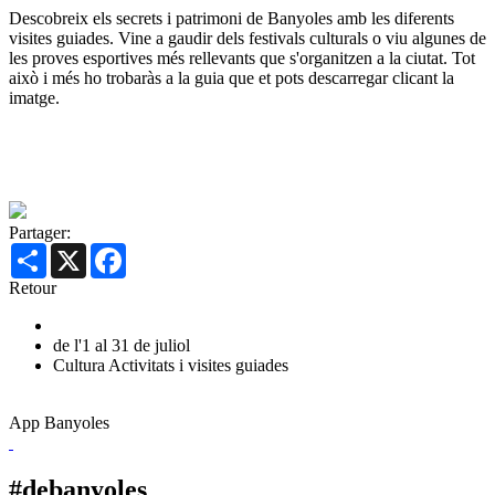
Descobreix els secrets i patrimoni de Banyoles amb les diferents
visites guiades. Vine a gaudir dels festivals culturals o viu algunes de
les proves esportives més rellevants que s'organitzen a la ciutat. Tot
això i més ho trobaràs a la guia que et pots descarregar clicant la
imatge.
Partager:
Share
X
Facebook
Retour
de l'1 al 31 de juliol
Cultura
Activitats i visites guiades
App Banyoles
#debanyoles