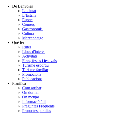
De Banyoles
La ciutat
L’Estany
Esport
Comerç
Gastronomia
Cultura
Marxandatge
Què fer
Rutes
Llocs d'interès
Activitats
Fires, festes i festivals
Turisme esportiu
Turisme familiar
Promocions
Publicacions
Planifica
Com arribar
On dormir
On menjar
Informació útil
Preguntes Freqüents
Propostes per dies