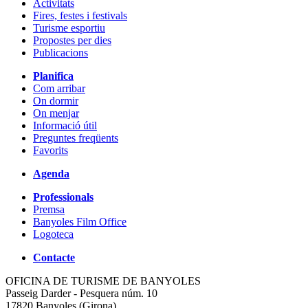
Activitats
Fires, festes i festivals
Turisme esportiu
Propostes per dies
Publicacions
Planifica
Com arribar
On dormir
On menjar
Informació útil
Preguntes freqüents
Favorits
Agenda
Professionals
Premsa
Banyoles Film Office
Logoteca
Contacte
OFICINA DE TURISME DE BANYOLES
Passeig Darder - Pesquera núm. 10
17820 Banyoles (Girona)