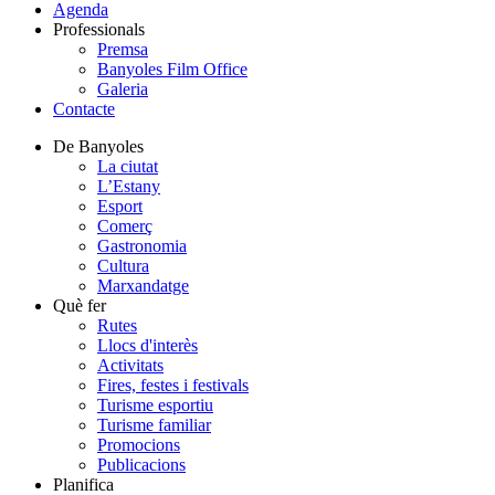
Agenda
Professionals
Premsa
Banyoles Film Office
Galeria
Contacte
De Banyoles
La ciutat
L’Estany
Esport
Comerç
Gastronomia
Cultura
Marxandatge
Què fer
Rutes
Llocs d'interès
Activitats
Fires, festes i festivals
Turisme esportiu
Turisme familiar
Promocions
Publicacions
Planifica