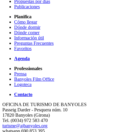
Propuestas por días
Publicaciones
Planifica
Cómo llegar
Dónde dormir
Dónde comer
Información útil
Preguntas Frecuentes
Favoritos
Agenda
Professionales
Prensa
Banyoles Film Office
Logoteca
Contacto
OFICINA DE TURISMO DE BANYOLES
Passeig Darder - Pesquera núm. 10
17820 Banyoles (Girona)
Tel. (0034) 972 583 470
turisme@ajbanyoles.org
whatsapp 690 853 395