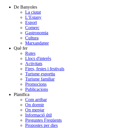
De Banyoles
La ciutat
L’Estany
Esport
Comerç
Gastronomia
Cultura
Marxandatge
Què fer
Rutes
Llocs d'interès
Activitats
Fires, festes i festivals
Turisme esportiu
Turisme familiar
Promocions
Publicacions
Planifica
Com arribar
On dormir
On menjar
Informació útil
Preguntes Freqüents
Propostes per dies