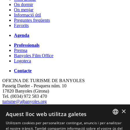
On dormir
On menjar
Informació útil
Preguntes freqüents
Favorits
Agenda
Professionals
Premsa
Banyoles Film Office
Logoteca
Contacte
OFICINA DE TURISME DE BANYOLES
Passeig Darder - Pesquera núm. 10
17820 Banyoles (Girona)
Tel. (0034) 972 583 470
turisme@ajbanyoles.org
whatsapp 690 853 395
×
Aquest lloc web utilitza galetes
Segueix-nos
Utilitzem cookies per personalitzar contingut, anuncis i per analitzar
CATALAN
el nostre trànsit. També compartim informació sobre el vostre ús del