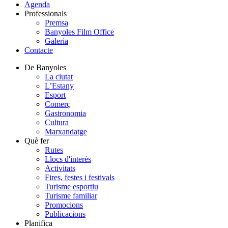
Agenda
Professionals
Premsa
Banyoles Film Office
Galeria
Contacte
De Banyoles
La ciutat
L’Estany
Esport
Comerç
Gastronomia
Cultura
Marxandatge
Què fer
Rutes
Llocs d'interès
Activitats
Fires, festes i festivals
Turisme esportiu
Turisme familiar
Promocions
Publicacions
Planifica