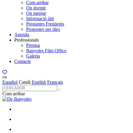
Com arribar
On dormir
On menjar
Informació útil
Preguntes Freqüents
Propostes per dies
Agenda
Professionals
Premsa
Banyoles Film Office
Galeria
Contacte
ca
Español
Català
English
Français
Com arribar