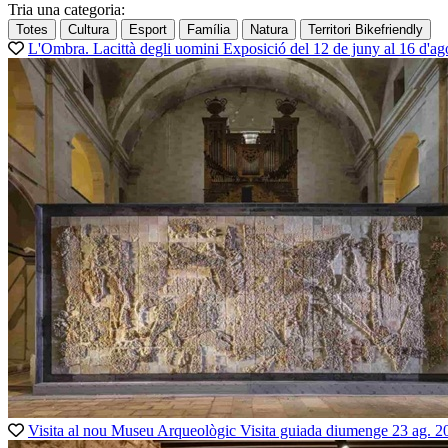
Tria una categoria:
Totes
Cultura
Esport
Família
Natura
Territori Bikefriendly
L'Ombra. Lacittà degli uomini
Exposició
del 12 de juny al 16 d'ag
Visita al nou Museu Arqueològic
Visita guiada
diumenge 23 ag. 2