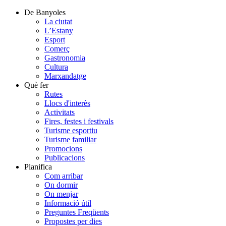
De Banyoles
La ciutat
L’Estany
Esport
Comerç
Gastronomia
Cultura
Marxandatge
Què fer
Rutes
Llocs d'interès
Activitats
Fires, festes i festivals
Turisme esportiu
Turisme familiar
Promocions
Publicacions
Planifica
Com arribar
On dormir
On menjar
Informació útil
Preguntes Freqüents
Propostes per dies