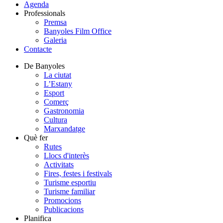
Agenda
Professionals
Premsa
Banyoles Film Office
Galeria
Contacte
De Banyoles
La ciutat
L’Estany
Esport
Comerç
Gastronomia
Cultura
Marxandatge
Què fer
Rutes
Llocs d'interès
Activitats
Fires, festes i festivals
Turisme esportiu
Turisme familiar
Promocions
Publicacions
Planifica