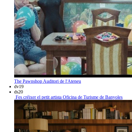
The Pawnshop
Auditori de l'Ateneu
dv
19
ds
20
Fes créixer el petit artista
Oficina de Turisme de Banyoles