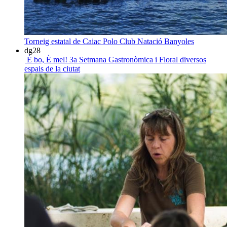
Torneig estatal de Caiac Polo
Club Natació Banyoles
dg
28
È bo, È mel! 3a Setmana Gastronòmica i Floral
diversos
espais de la ciutat