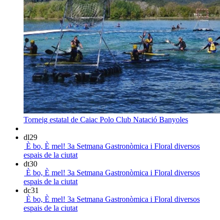
Torneig estatal de Caiac Polo
Club Natació Banyoles
dl
29
È bo, È mel! 3a Setmana Gastronòmica i Floral
diversos
espais de la ciutat
dt
30
È bo, È mel! 3a Setmana Gastronòmica i Floral
diversos
espais de la ciutat
dc
31
È bo, È mel! 3a Setmana Gastronòmica i Floral
diversos
espais de la ciutat