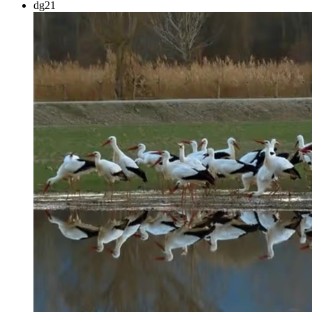
dg
21