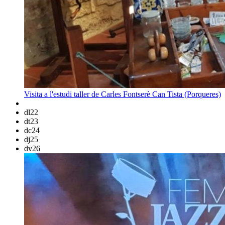
Visita a l'estudi taller de Carles Fontserè
Can Tista (Porqueres)
dl
22
dt
23
dc
24
dj
25
dv
26