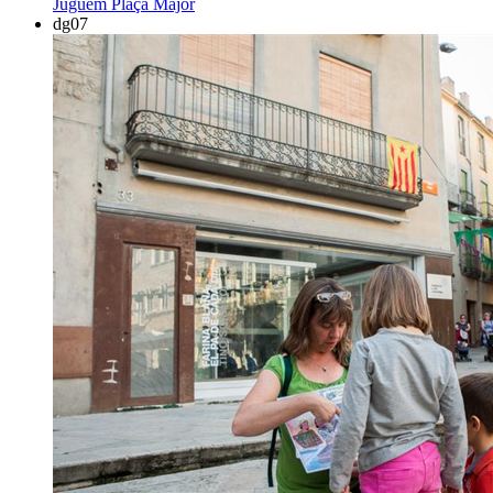
Juguem
Plaça Major
dg
07