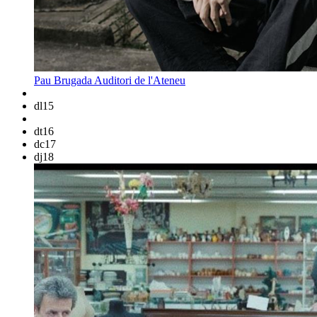
Pau Brugada
Auditori de l'Ateneu
dl
15
dt
16
dc
17
dj
18