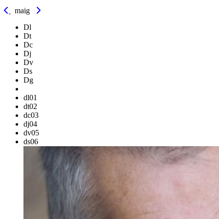
maig
Dl
Dt
Dc
Dj
Dv
Ds
Dg
dl
01
dt
02
dc
03
dj
04
dv
05
ds
06