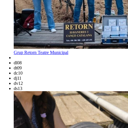
Grup Retorn
Teatre Municipal
dl
08
dt
09
dc
10
dj
11
dv
12
ds
13