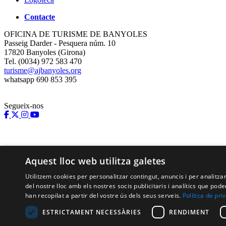
Contacte
OFICINA DE TURISME DE BANYOLES
Passeig Darder - Pesquera núm. 10
17820 Banyoles (Girona)
Tel. (0034) 972 583 470
turisme@ajbanyoles.org
whatsapp 690 853 395
Segueix-nos
Aquest lloc web utilitza galetes
Utilitzem cookies per personalitzar contingut, anuncis i per analitz
del nostre lloc amb els nostres socis publicitaris i analítics que p
han recopilat a partir del vostre ús dels seus serveis.
Política de pri
Amb el suport de:
ESTRICTAMENT NECESSÀRIES
RENDIMENT