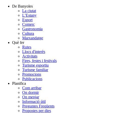
De Banyoles
La ciutat
L’Estany
Esport
Comerç
Gastronomia
Cultura
Marxandatge
Què fer
Rutes
Llocs d'interès
Activitats
Fires, festes i festivals
Turisme esportiu
Turisme familiar
Promocions
Publicacions
Planifica
Com arribar
On dormir
On menjar
Informació útil
Preguntes Freqüents
Propostes per dies