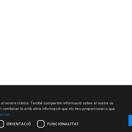
ar el nostre trànsit. També compartim informació sobre el vostre ús
oden combinar-la amb altra informació que els heu proporcionat o que
vacitat
ORIENTACIÓ
FUNCIONALITAT