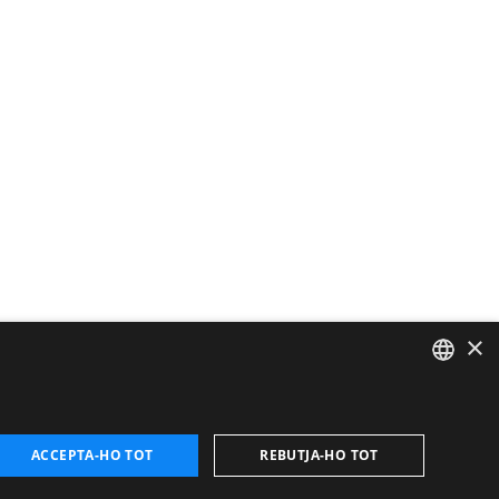
×
CATALAN
ENGLISH
ACCEPTA-HO TOT
REBUTJA-HO TOT
FRENCH