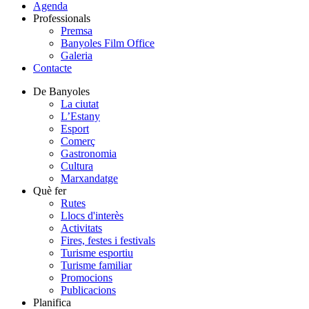
Agenda
Professionals
Premsa
Banyoles Film Office
Galeria
Contacte
De Banyoles
La ciutat
L’Estany
Esport
Comerç
Gastronomia
Cultura
Marxandatge
Què fer
Rutes
Llocs d'interès
Activitats
Fires, festes i festivals
Turisme esportiu
Turisme familiar
Promocions
Publicacions
Planifica