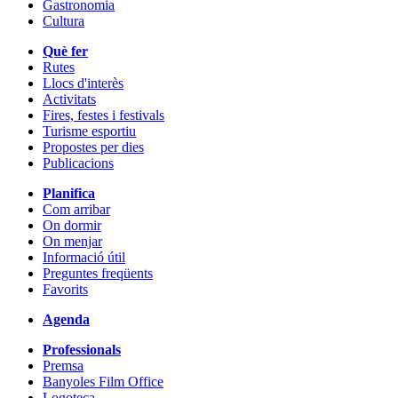
Gastronomia
Cultura
Què fer
Rutes
Llocs d'interès
Activitats
Fires, festes i festivals
Turisme esportiu
Propostes per dies
Publicacions
Planifica
Com arribar
On dormir
On menjar
Informació útil
Preguntes freqüents
Favorits
Agenda
Professionals
Premsa
Banyoles Film Office
Logoteca