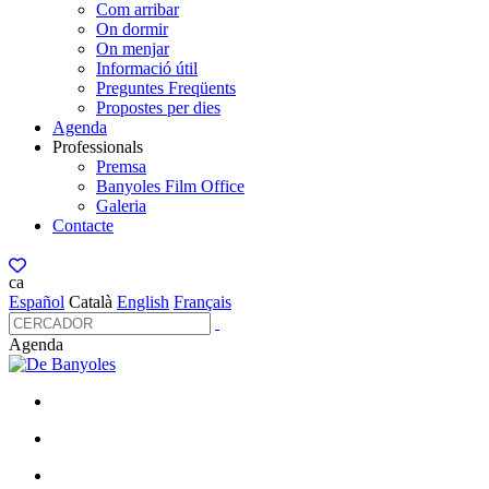
Com arribar
On dormir
On menjar
Informació útil
Preguntes Freqüents
Propostes per dies
Agenda
Professionals
Premsa
Banyoles Film Office
Galeria
Contacte
ca
Español
Català
English
Français
Agenda