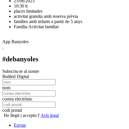
25/06/2023
10:30 h
places limitades
activitat gratuïta amb reserva prèvia
famílies amb infants a partir de 5 anys
Família
Activitat familiar
App Banyoles
#debanyoles
Subscriu-te al nostre
Butlletí Digital
nom
correu electrònic
codi postal
He llegit i accepto l'
Avís legal
Enviar