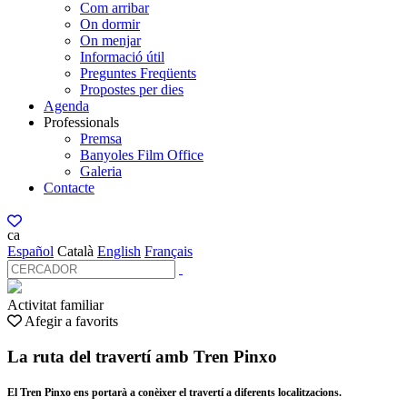
Com arribar
On dormir
On menjar
Informació útil
Preguntes Freqüents
Propostes per dies
Agenda
Professionals
Premsa
Banyoles Film Office
Galeria
Contacte
ca
Español
Català
English
Français
Activitat familiar
Afegir a favorits
La ruta del travertí amb Tren Pinxo
El Tren Pinxo ens portarà a conèixer el travertí a diferents localitzacions.