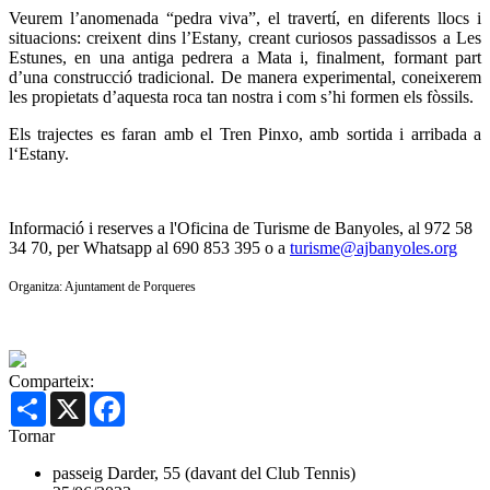
Veurem l’anomenada “pedra viva”, el travertí, en diferents llocs i
situacions: creixent dins l’Estany, creant curiosos passadissos a Les
Estunes, en una antiga pedrera a Mata i, finalment, formant part
d’una construcció tradicional. De manera experimental, coneixerem
les propietats d’aquesta roca tan nostra i com s’hi formen els fòssils.
Els trajectes es faran amb el Tren Pinxo, amb sortida i arribada a
l‘Estany.
Informació i reserves a l'Oficina de Turisme de Banyoles, al 972 58
34 70, per Whatsapp al 690 853 395 o a
turisme@ajbanyoles.org
Organitza: Ajuntament de Porqueres
Comparteix:
Share
X
Facebook
Tornar
passeig Darder, 55 (davant del Club Tennis)