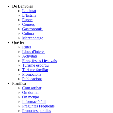
De Banyoles
La ciutat
L’Estany
Esport
Comerç
Gastronomia
Cultura
Marxandatge
Què fer
Rutes
Llocs d'interès
Activitats
Fires, festes i festivals
Turisme esportiu
Turisme familiar
Promocions
Publicacions
Planifica
Com arribar
On dormir
On menjar
Informació útil
Preguntes Freqüents
Propostes per dies