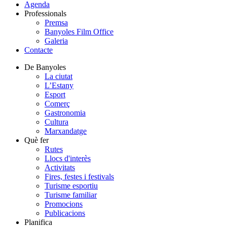
Agenda
Professionals
Premsa
Banyoles Film Office
Galeria
Contacte
De Banyoles
La ciutat
L’Estany
Esport
Comerç
Gastronomia
Cultura
Marxandatge
Què fer
Rutes
Llocs d'interès
Activitats
Fires, festes i festivals
Turisme esportiu
Turisme familiar
Promocions
Publicacions
Planifica