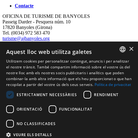
Contacte
OFICINA DE TURISME DE BANYOLES
Passeig Darder - Pesquera núm. 10
17820 Banyoles (Girona)
Tel. (0034) 972 583 470
turisme@ajbanyoles.org
whatsapp 690 853 395
×
Aquest lloc web utilitza galetes
Segueix-nos
Utilitzem cookies per personalitzar contingut, anuncis i per analitzar
CATALAN
el nostre trànsit. També compartim informació sobre el vostre ús del
nostre lloc amb els nostres socis publicitaris i analítics que poden
ENGLISH
combinar-la amb altra informació que els heu proporcionat o que han
recopilat a partir del vostre ús dels seus serveis.
Política de privacitat
FRENCH
ESTRICTAMENT NECESSÀRIES
RENDIMENT
SPANISH
ORIENTACIÓ
FUNCIONALITAT
Amb el suport de:
NO CLASSIFICADES
VEURE ELS DETALLS