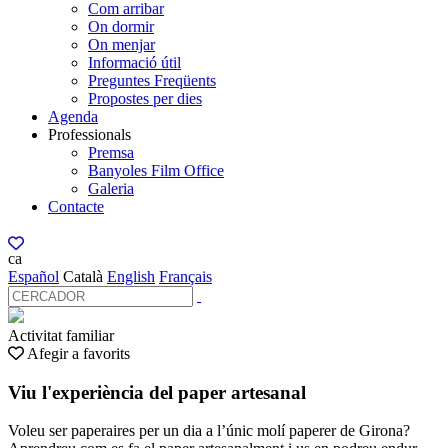
Com arribar
On dormir
On menjar
Informació útil
Preguntes Freqüents
Propostes per dies
Agenda
Professionals
Premsa
Banyoles Film Office
Galeria
Contacte
ca
Español
Català
English
Français
Activitat familiar
Afegir a favorits
Viu l'experiència del paper artesanal
Voleu ser paperaires per un dia a l’únic molí paperer de Girona?