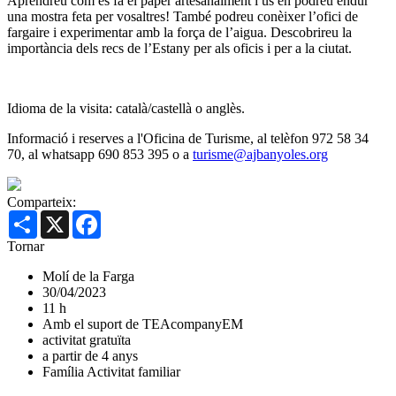
Aprendreu com es fa el paper artesanalment i us en podreu endur
una mostra feta per vosaltres! També podreu conèixer l’ofici de
fargaire i experimentar amb la força de l’aigua. Descobrireu la
importància dels recs de l’Estany per als oficis i per a la ciutat.
Idioma de la visita: català/castellà o anglès.
Informació i reserves a l'Oficina de Turisme, al telèfon 972 58 34
70, al whatsapp 690 853 395 o a
turisme@ajbanyoles.org
Comparteix:
Share
X
Facebook
Tornar
Molí de la Farga
30/04/2023
11 h
Amb el suport de TEAcompanyEM
activitat gratuïta
a partir de 4 anys
Família
Activitat familiar