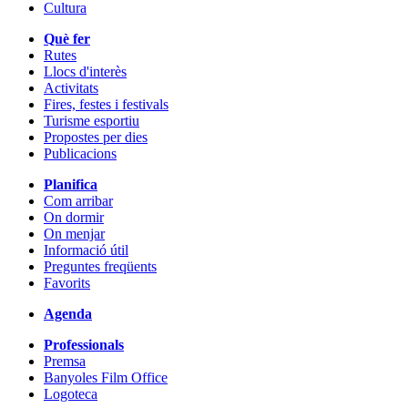
Cultura
Què fer
Rutes
Llocs d'interès
Activitats
Fires, festes i festivals
Turisme esportiu
Propostes per dies
Publicacions
Planifica
Com arribar
On dormir
On menjar
Informació útil
Preguntes freqüents
Favorits
Agenda
Professionals
Premsa
Banyoles Film Office
Logoteca