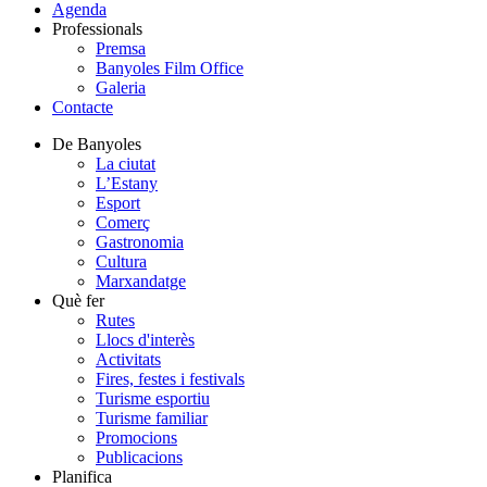
Agenda
Professionals
Premsa
Banyoles Film Office
Galeria
Contacte
De Banyoles
La ciutat
L’Estany
Esport
Comerç
Gastronomia
Cultura
Marxandatge
Què fer
Rutes
Llocs d'interès
Activitats
Fires, festes i festivals
Turisme esportiu
Turisme familiar
Promocions
Publicacions
Planifica