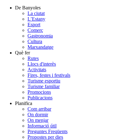
De Banyoles
La ciutat
L’Estany
Esport
Comerç
Gastronomia
Cultura
Marxandatge
Què fer
Rutes
Llocs d'interès
Activitats
Fires, festes i festivals
Turisme esportiu
Turisme familiar
Promocions
Publicacions
Planifica
Com arribar
On dormir
On menjar
Informació útil
Preguntes Freqüents
Propostes per dies