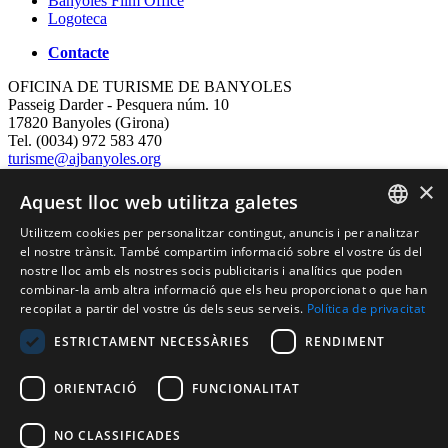
Banyoles Film Office
Logoteca
Contacte
OFICINA DE TURISME DE BANYOLES
Passeig Darder - Pesquera núm. 10
17820 Banyoles (Girona)
Tel. (0034) 972 583 470
turisme@ajbanyoles.org
whatsapp 690 853 395
×
Aquest lloc web utilitza galetes
Segueix-nos
Utilitzem cookies per personalitzar contingut, anuncis i per analitzar
CATALAN
el nostre trànsit. També compartim informació sobre el vostre ús del
nostre lloc amb els nostres socis publicitaris i analítics que poden
ENGLISH
combinar-la amb altra informació que els heu proporcionat o que han
recopilat a partir del vostre ús dels seus serveis.
Política de privacitat
FRENCH
ESTRICTAMENT NECESSÀRIES
RENDIMENT
SPANISH
ORIENTACIÓ
FUNCIONALITAT
Amb el suport de:
NO CLASSIFICADES