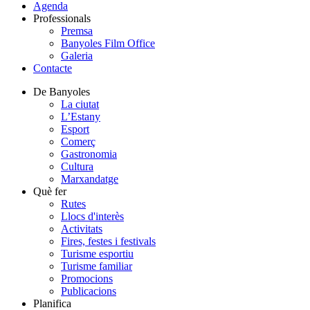
Agenda
Professionals
Premsa
Banyoles Film Office
Galeria
Contacte
De Banyoles
La ciutat
L’Estany
Esport
Comerç
Gastronomia
Cultura
Marxandatge
Què fer
Rutes
Llocs d'interès
Activitats
Fires, festes i festivals
Turisme esportiu
Turisme familiar
Promocions
Publicacions
Planifica