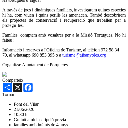
les tortugues d’aigua!
A través de jocs i dinàmiques familiars, investigarem quines espècies
hi ha, com viuen i quins perills les amenacen. També descobrirem
els projectes de conservació i recuperació que treballen per a
protegir-les.
Famílies, comptem amb vosaltres per a la Missió Tortugues. No hi
falteu!
Informació i reserves a l'Oficina de Turisme, al telèfon 972 58 34
70, al whatsapp 690 853 395 o a
turisme@ajbanyoles.org
Organitza: Ajuntament de Porqueres
Comparteix:
Share
X
Facebook
Tornar
Font del Vilar
21/06/2026
10:30 h
Gratuït amb inscripció prèvia
famílies amb infants de 4 anys