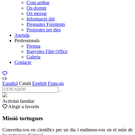
Com arribar
On dormir
On menjar
Informació útil
Preguntes Freqüents
Propostes per dies
Agenda
Professionals
Premsa
Banyoles Film Office
Galeria
Contacte
ca
Español
Català
English
Français
Activitat familiar
Afegir a favorits
Missió tortugues
Convertiu-vos en científics per un dia i endinseu-vos en el món de