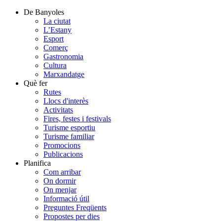
De Banyoles
La ciutat
L’Estany
Esport
Comerç
Gastronomia
Cultura
Marxandatge
Què fer
Rutes
Llocs d'interès
Activitats
Fires, festes i festivals
Turisme esportiu
Turisme familiar
Promocions
Publicacions
Planifica
Com arribar
On dormir
On menjar
Informació útil
Preguntes Freqüents
Propostes per dies