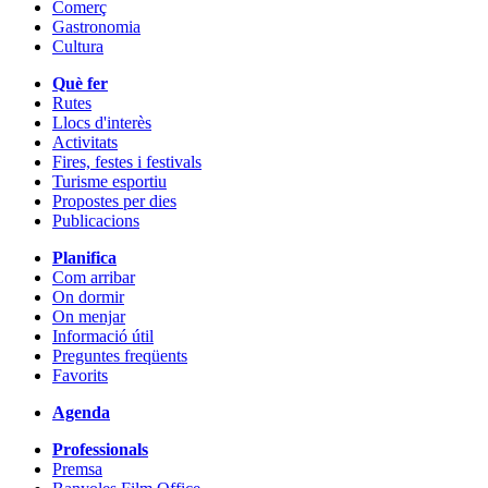
Comerç
Gastronomia
Cultura
Què fer
Rutes
Llocs d'interès
Activitats
Fires, festes i festivals
Turisme esportiu
Propostes per dies
Publicacions
Planifica
Com arribar
On dormir
On menjar
Informació útil
Preguntes freqüents
Favorits
Agenda
Professionals
Premsa