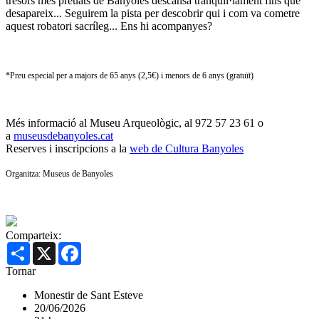
tresors més preuats de Banyoles descansa tranquil·lament fins que
desapareix... Seguirem la pista per descobrir qui i com va cometre
aquest robatori sacríleg... Ens hi acompanyes?
*Preu especial per a majors de 65 anys (2,5€) i menors de 6 anys (gratuït)
Més informació al Museu Arqueològic, al 972 57 23 61 o
a
museusdebanyoles.cat
Reserves i inscripcions a la
web de Cultura Banyoles
Organitza: Museus de Banyoles
Comparteix:
Share
X
Facebook
Tornar
Monestir de Sant Esteve
20/06/2026