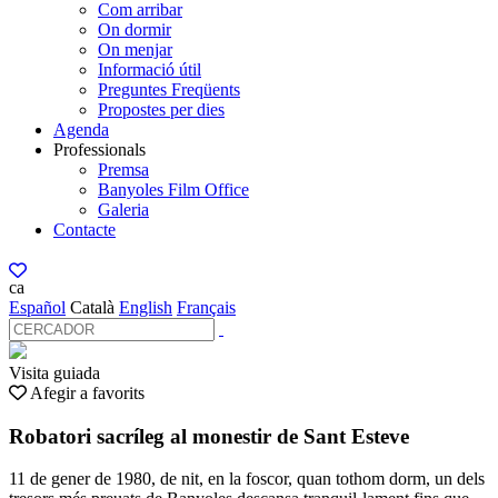
Com arribar
On dormir
On menjar
Informació útil
Preguntes Freqüents
Propostes per dies
Agenda
Professionals
Premsa
Banyoles Film Office
Galeria
Contacte
ca
Español
Català
English
Français
Visita guiada
Afegir a favorits
Robatori sacríleg al monestir de Sant Esteve
11 de gener de 1980, de nit, en la foscor, quan tothom dorm, un dels