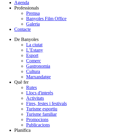
Agenda
Professionals
Premsa
Banyoles Film Office
Galeria
Contacte
De Banyoles
La ciutat
L’Estany
Esport
Comerç
Gastronomia
Cultura
Marxandatge
Què fer
Rutes
Llocs d'interès
Activitats
Fires, festes i festivals
Turisme esportiu
Turisme familiar
Promocions
Publicacions
Planifica