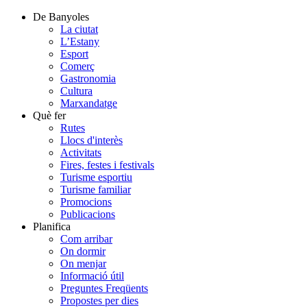
De Banyoles
La ciutat
L’Estany
Esport
Comerç
Gastronomia
Cultura
Marxandatge
Què fer
Rutes
Llocs d'interès
Activitats
Fires, festes i festivals
Turisme esportiu
Turisme familiar
Promocions
Publicacions
Planifica
Com arribar
On dormir
On menjar
Informació útil
Preguntes Freqüents
Propostes per dies