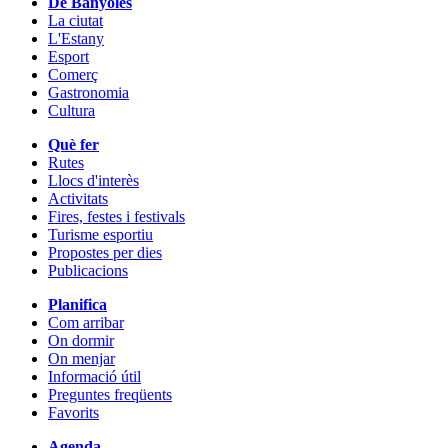
De Banyoles
La ciutat
L'Estany
Esport
Comerç
Gastronomia
Cultura
Què fer
Rutes
Llocs d'interès
Activitats
Fires, festes i festivals
Turisme esportiu
Propostes per dies
Publicacions
Planifica
Com arribar
On dormir
On menjar
Informació útil
Preguntes freqüents
Favorits
Agenda