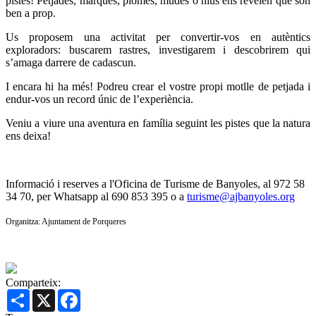
pistes! Petjades, marques, plomes, mudes o nius ens revelen que són
ben a prop.
Us proposem una activitat per convertir-vos en autèntics
exploradors: buscarem rastres, investigarem i descobrirem qui
s’amaga darrere de cadascun.
I encara hi ha més! Podreu crear el vostre propi motlle de petjada i
endur-vos un record únic de l’experiència.
Veniu a viure una aventura en família seguint les pistes que la natura
ens deixa!
Informació i reserves a l'Oficina de Turisme de Banyoles, al 972 58
34 70, per Whatsapp al 690 853 395 o a
turisme@ajbanyoles.org
Organitza: Ajuntament de Porqueres
Comparteix:
Share
X
Facebook