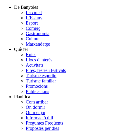
De Banyoles
La ciutat
L’Estany
Esport
Comerç
Gastronomia
Cultura
Marxandatge
Què fer
Rutes
Llocs d'interès
Activitats
Fires, festes i festivals
Turisme esportiu
Turisme familiar
Promocions
Publicacions
Planifica
Com arribar
On dormir
On menjar
Informació útil
Preguntes Freqüents
Propostes per dies