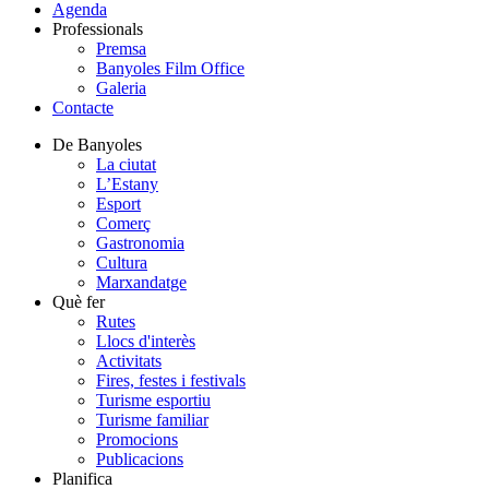
Agenda
Professionals
Premsa
Banyoles Film Office
Galeria
Contacte
De Banyoles
La ciutat
L’Estany
Esport
Comerç
Gastronomia
Cultura
Marxandatge
Què fer
Rutes
Llocs d'interès
Activitats
Fires, festes i festivals
Turisme esportiu
Turisme familiar
Promocions
Publicacions
Planifica