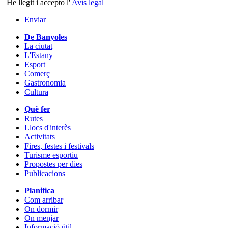
He llegit i accepto l'
Avís legal
Enviar
De Banyoles
La ciutat
L'Estany
Esport
Comerç
Gastronomia
Cultura
Què fer
Rutes
Llocs d'interès
Activitats
Fires, festes i festivals
Turisme esportiu
Propostes per dies
Publicacions
Planifica
Com arribar
On dormir
On menjar
Informació útil