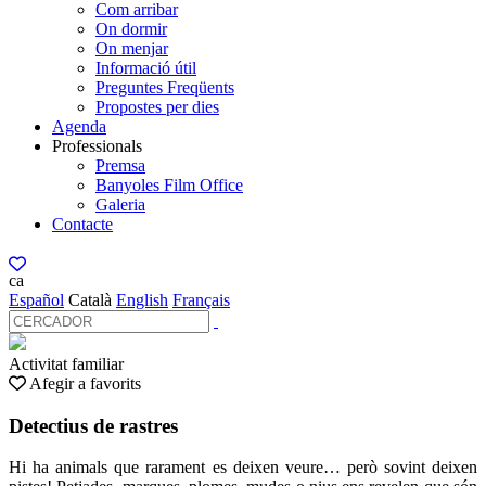
Com arribar
On dormir
On menjar
Informació útil
Preguntes Freqüents
Propostes per dies
Agenda
Professionals
Premsa
Banyoles Film Office
Galeria
Contacte
ca
Español
Català
English
Français
Activitat familiar
Afegir a favorits
Detectius de rastres
Hi ha animals que rarament es deixen veure… però sovint deixen