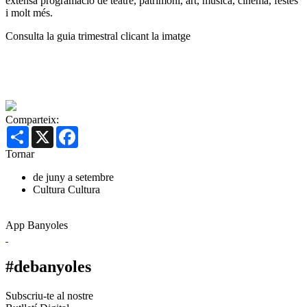
extensa programació de teatre, patrimoni, art, música, cinema, festes
i molt més.
Consulta la guia trimestral clicant la imatge
Comparteix:
Share
X
Facebook
Tornar
de juny a setembre
Cultura
Cultura
App Banyoles
#debanyoles
Subscriu-te al nostre