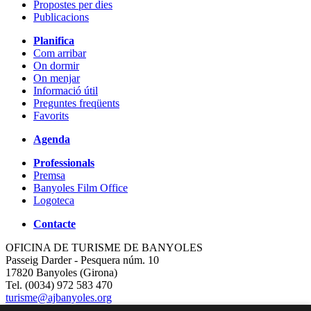
Propostes per dies
Publicacions
Planifica
Com arribar
On dormir
On menjar
Informació útil
Preguntes freqüents
Favorits
Agenda
Professionals
Premsa
Banyoles Film Office
Logoteca
Contacte
OFICINA DE TURISME DE BANYOLES
Passeig Darder - Pesquera núm. 10
17820 Banyoles (Girona)
Tel. (0034) 972 583 470
turisme@ajbanyoles.org
whatsapp 690 853 395