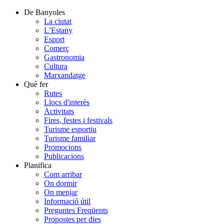
De Banyoles
La ciutat
L’Estany
Esport
Comerç
Gastronomia
Cultura
Marxandatge
Què fer
Rutes
Llocs d'interès
Activitats
Fires, festes i festivals
Turisme esportiu
Turisme familiar
Promocions
Publicacions
Planifica
Com arribar
On dormir
On menjar
Informació útil
Preguntes Freqüents
Propostes per dies