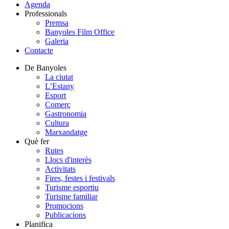
Agenda
Professionals
Premsa
Banyoles Film Office
Galeria
Contacte
De Banyoles
La ciutat
L’Estany
Esport
Comerç
Gastronomia
Cultura
Marxandatge
Què fer
Rutes
Llocs d'interès
Activitats
Fires, festes i festivals
Turisme esportiu
Turisme familiar
Promocions
Publicacions
Planifica