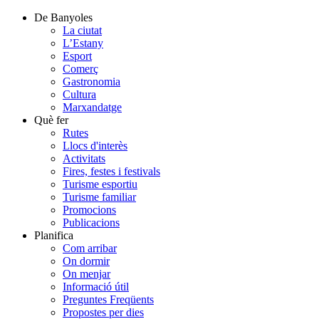
De Banyoles
La ciutat
L’Estany
Esport
Comerç
Gastronomia
Cultura
Marxandatge
Què fer
Rutes
Llocs d'interès
Activitats
Fires, festes i festivals
Turisme esportiu
Turisme familiar
Promocions
Publicacions
Planifica
Com arribar
On dormir
On menjar
Informació útil
Preguntes Freqüents
Propostes per dies