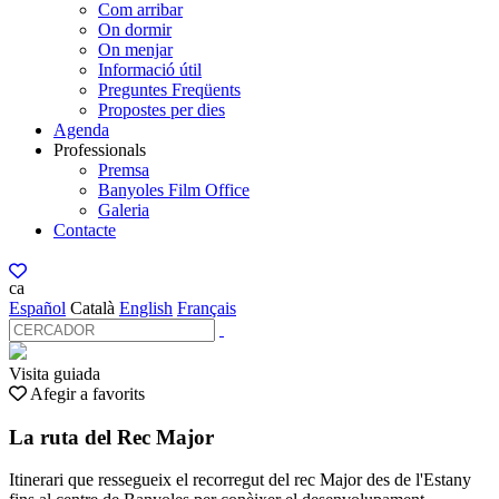
Com arribar
On dormir
On menjar
Informació útil
Preguntes Freqüents
Propostes per dies
Agenda
Professionals
Premsa
Banyoles Film Office
Galeria
Contacte
ca
Español
Català
English
Français
Visita guiada
Afegir a favorits
La ruta del Rec Major
Itinerari que ressegueix el recorregut del rec Major des de l'Estany