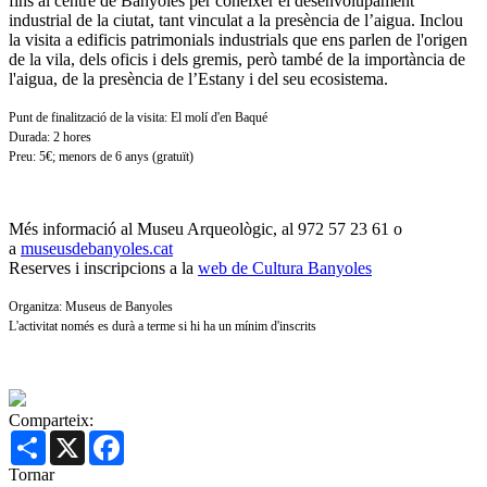
fins al centre de Banyoles per conèixer el desenvolupament
industrial de la ciutat, tant vinculat a la presència de l’aigua. Inclou
la visita a edificis patrimonials industrials que ens parlen de l'origen
de la vila, dels oficis i dels gremis, però també de la importància de
l'aigua, de la presència de l’Estany i del seu ecosistema.
Punt de finalització de la visita: El molí d'en Baqué
Durada: 2 hores
Preu: 5€; menors de 6 anys (gratuït)
Més informació al Museu Arqueològic, al 972 57 23 61 o
a
museusdebanyoles.cat
Reserves i inscripcions a la
web de Cultura Banyoles
Organitza: Museus de Banyoles
L'activitat només es durà a terme si hi ha un mínim d'inscrits
Comparteix:
Share
X
Facebook
Tornar