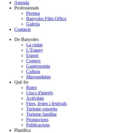
Agenda
Professionals
Premsa
Banyoles Film Office
Galeria
Contacte
De Banyoles
La ciutat
L’Estany
Esport
Comerç
Gastronomia
Cultura
Marxandatge
Què fer
Rutes
Llocs d'interès
Activitats
Fires, festes i festivals
Turisme esportiu
Turisme familiar
Promocions
Publicacions
Planifica