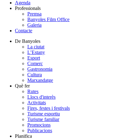
Agenda
Professionals
Premsa
Banyoles Film Office
Galeria
Contacte
De Banyoles
La ciutat
L’Estany
Esport
Comerç
Gastronomia
Cultura
Marxandatge
Què fer
Rutes
Llocs d'interès
Activitats
Fires, festes i festivals
Turisme esportiu
Turisme familiar
Promocions
Publicacions
Planifica