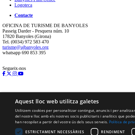
Logoteca
Contacte
OFICINA DE TURISME DE BANYOLES
Passeig Darder - Pesquera núm. 10
17820 Banyoles (Girona)
Tel. (0034) 972 583 470
turisme@ajbanyoles.org
whatsapp 690 853 395
Segueix-nos
Aquest lloc web utilitza galetes
Utilitzem cookies per personalitzar contingut, anuncis i per analitz
del nostre lloc amb els nostres socis publicitaris i analítics que p
han recopilat a partir del vostre ús dels seus serveis.
Política de pri
Amb el suport de:
ESTRICTAMENT NECESSÀRIES
RENDIMENT