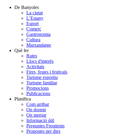
De Banyoles
La ciutat
L’Estany
Esport
Comerç
Gastronomia
Cultura
Marxandatge
Què fer
Rutes
Llocs d'interès
Activitats
Fires, festes i festivals
Turisme esportiu
Turisme familiar
Promocions
Publicacions
Planifica
Com arribar
On dormir
On menjar
Informació útil
Preguntes Freqüents
Propostes per dies