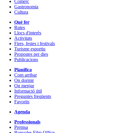
Comerç
Gastronomia
Cultura
Què fer
Rutes
Llocs d'interès
Activitats
Fires, festes i festivals
Turisme esportiu
Propostes per dies
Publicacions
Planifica
Com arribar
On dormir
On menjar
Informació útil
Preguntes freqüents
Favorits
Agenda
Professionals
Premsa
Banyoles Film Office