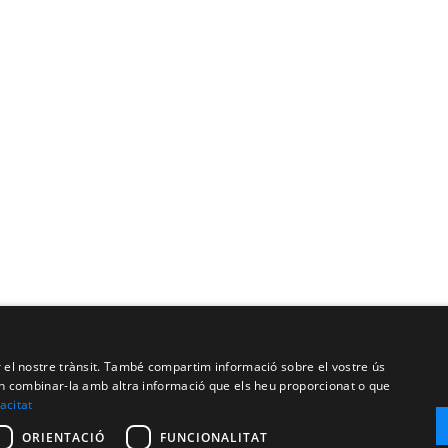
ar el nostre trànsit. També compartim informació sobre el vostre ús
oden combinar-la amb altra informació que els heu proporcionat o que
vacitat
ORIENTACIÓ
FUNCIONALITAT