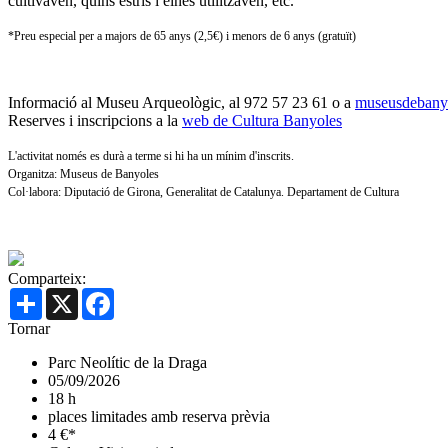
cultivaven, quins estris i eines utilitzaven, etc.
*Preu especial per a majors de 65 anys (2,5€) i menors de 6 anys (gratuït)
Informació al Museu Arqueològic, al 972 57 23 61 o a
museusdebanyo
Reserves i inscripcions a la
web de Cultura Banyoles
L'activitat només es durà a terme si hi ha un mínim d'inscrits.
Organitza: Museus de Banyoles
Col·labora: Diputació de Girona, Generalitat de Catalunya. Departament de Cultura
Comparteix:
Share
X
Facebook
Tornar
Parc Neolític de la Draga
05/09/2026
18 h
places limitades amb reserva prèvia
4 €*