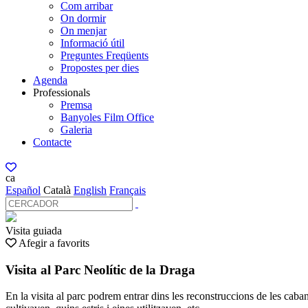
Com arribar
On dormir
On menjar
Informació útil
Preguntes Freqüents
Propostes per dies
Agenda
Professionals
Premsa
Banyoles Film Office
Galeria
Contacte
ca
Español
Català
English
Français
Visita guiada
Afegir a favorits
Visita al Parc Neolític de la Draga
En la visita al parc podrem entrar dins les reconstruccions de les cab