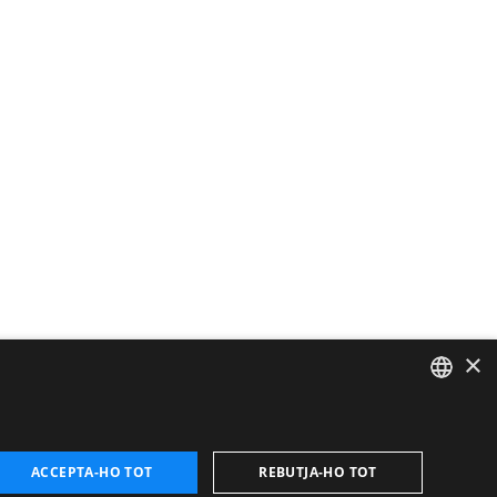
×
CATALAN
ENGLISH
ACCEPTA-HO TOT
REBUTJA-HO TOT