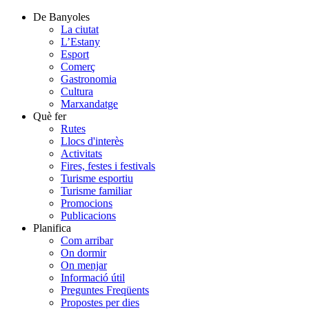
De Banyoles
La ciutat
L’Estany
Esport
Comerç
Gastronomia
Cultura
Marxandatge
Què fer
Rutes
Llocs d'interès
Activitats
Fires, festes i festivals
Turisme esportiu
Turisme familiar
Promocions
Publicacions
Planifica
Com arribar
On dormir
On menjar
Informació útil
Preguntes Freqüents
Propostes per dies