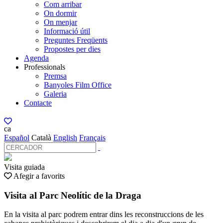
Com arribar
On dormir
On menjar
Informació útil
Preguntes Freqüents
Propostes per dies
Agenda
Professionals
Premsa
Banyoles Film Office
Galeria
Contacte
ca
Español
Català
English
Français
Visita guiada
Afegir a favorits
Visita al Parc Neolític de la Draga
En la visita al parc podrem entrar dins les reconstruccions de les