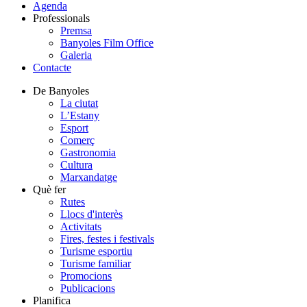
Agenda
Professionals
Premsa
Banyoles Film Office
Galeria
Contacte
De Banyoles
La ciutat
L’Estany
Esport
Comerç
Gastronomia
Cultura
Marxandatge
Què fer
Rutes
Llocs d'interès
Activitats
Fires, festes i festivals
Turisme esportiu
Turisme familiar
Promocions
Publicacions
Planifica