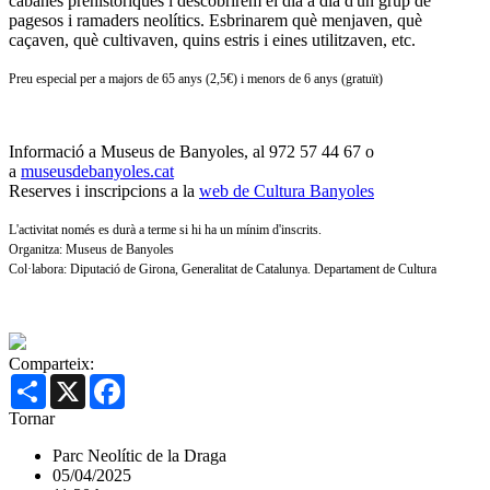
cabanes prehistòriques i descobrirem el dia a dia d'un grup de
pagesos i ramaders neolítics. Esbrinarem què menjaven, què
caçaven, què cultivaven, quins estris i eines utilitzaven, etc.
Preu especial per a majors de 65 anys (2,5€) i menors de 6 anys (gratuït)
Informació a Museus de Banyoles, al 972 57 44 67 o
a
museusdebanyoles.cat
Reserves i inscripcions a la
web de Cultura Banyoles
L'activitat només es durà a terme si hi ha un mínim d'inscrits.
Organitza: Museus de Banyoles
Col·labora: Diputació de Girona, Generalitat de Catalunya. Departament de Cultura
Comparteix:
Share
X
Facebook
Tornar
Parc Neolític de la Draga
05/04/2025