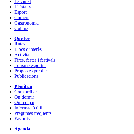
La ciutat
L'Estany
Esport
Comerç
Gastronomia
Cultura
Què fer
Rutes
Llocs d'interès
Activitats
Fires, festes i festivals
Turisme esportiu
Propostes per dies
Publicacions
Planifica
Com arribar
On dormir
On menjar
Informació útil
Preguntes freqüents
Favorits
Agenda