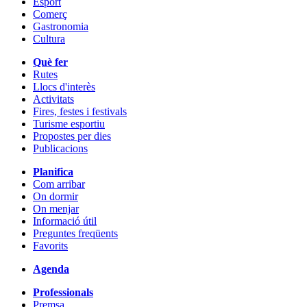
Esport
Comerç
Gastronomia
Cultura
Què fer
Rutes
Llocs d'interès
Activitats
Fires, festes i festivals
Turisme esportiu
Propostes per dies
Publicacions
Planifica
Com arribar
On dormir
On menjar
Informació útil
Preguntes freqüents
Favorits
Agenda
Professionals
Premsa