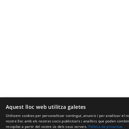
Aquest lloc web utilitza galetes
Utilitzem cookies per personalitzar contingut, anuncis i per analitzar el
nostre lloc amb els nostres socis publicitaris i analítics que poden comb
recopilat a partir del vostre ús dels seus serveis.
Política de privacitat