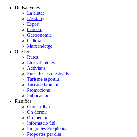
De Banyoles
La ciutat
L’Estany
Esport
Comerç
Gastronomia
Cultura
Marxandatge
Què fer
Rutes
Llocs d'interès
Activitats
Fires, festes i festivals
Turisme esportiu
Turisme familiar
Promocions
Publicacions
Planifica
Com arribar
On dormir
On menjar
Informació útil
Preguntes Freqüents
Propostes per dies