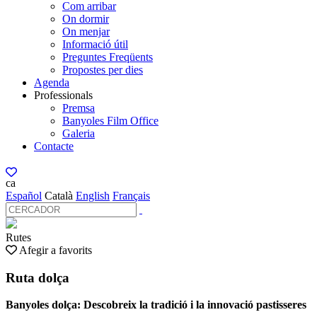
Com arribar
On dormir
On menjar
Informació útil
Preguntes Freqüents
Propostes per dies
Agenda
Professionals
Premsa
Banyoles Film Office
Galeria
Contacte
ca
Español
Català
English
Français
Rutes
Afegir a favorits
Ruta dolça
Banyoles dolça: Descobreix la tradició i la innovació pastisseres