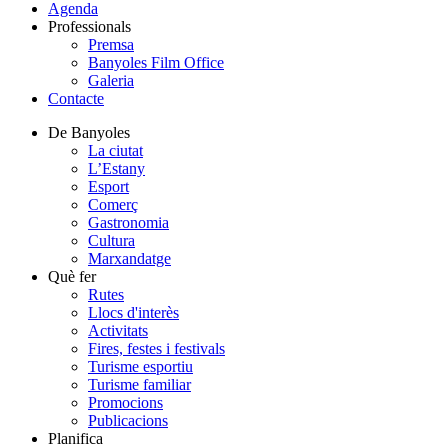
Agenda
Professionals
Premsa
Banyoles Film Office
Galeria
Contacte
De Banyoles
La ciutat
L’Estany
Esport
Comerç
Gastronomia
Cultura
Marxandatge
Què fer
Rutes
Llocs d'interès
Activitats
Fires, festes i festivals
Turisme esportiu
Turisme familiar
Promocions
Publicacions
Planifica