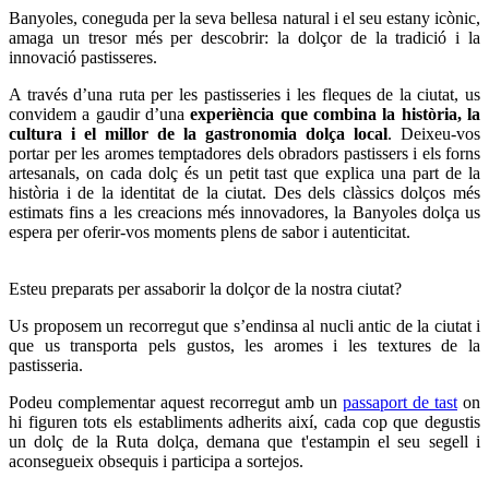
Banyoles, coneguda per la seva bellesa natural i el seu estany icònic,
amaga un tresor més per descobrir: la dolçor de la tradició i la
innovació pastisseres.
A través d’una ruta per les pastisseries i les fleques de la ciutat, us
convidem a gaudir d’una
experiència que combina la història, la
cultura i el millor de la gastronomia dolça local
. Deixeu-vos
portar per les aromes temptadores dels obradors pastissers i els forns
artesanals, on cada dolç és un petit tast que explica una part de la
història i de la identitat de la ciutat. Des dels clàssics dolços més
estimats fins a les creacions més innovadores, la Banyoles dolça us
espera per oferir-vos moments plens de sabor i autenticitat.
Esteu preparats per assaborir la dolçor de la nostra ciutat?
Us proposem un recorregut que s’endinsa al nucli antic de la ciutat i
que us transporta pels gustos, les aromes i les textures de la
pastisseria.
Podeu complementar aquest recorregut amb un
passaport de tast
on
hi figuren tots els establiments adherits així, cada cop que degustis
un dolç de la Ruta dolça, demana que t'estampin el seu segell i
aconsegueix obsequis i participa a sortejos.