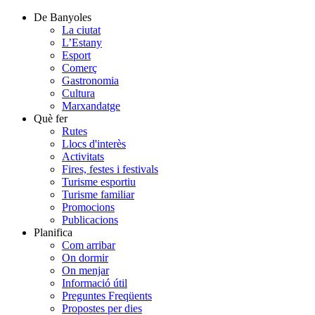
De Banyoles
La ciutat
L’Estany
Esport
Comerç
Gastronomia
Cultura
Marxandatge
Què fer
Rutes
Llocs d'interès
Activitats
Fires, festes i festivals
Turisme esportiu
Turisme familiar
Promocions
Publicacions
Planifica
Com arribar
On dormir
On menjar
Informació útil
Preguntes Freqüents
Propostes per dies