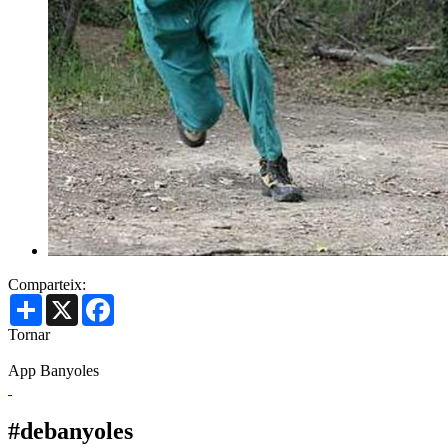
Comparteix:
Share
X
Facebook
Tornar
App Banyoles
#debanyoles