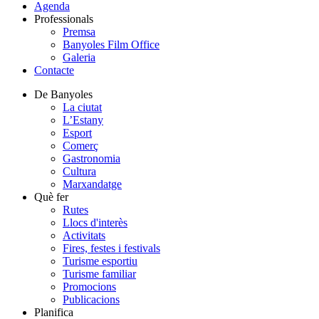
Agenda
Professionals
Premsa
Banyoles Film Office
Galeria
Contacte
De Banyoles
La ciutat
L’Estany
Esport
Comerç
Gastronomia
Cultura
Marxandatge
Què fer
Rutes
Llocs d'interès
Activitats
Fires, festes i festivals
Turisme esportiu
Turisme familiar
Promocions
Publicacions
Planifica