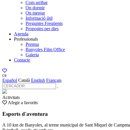
Com arribar
On dormir
On menjar
Informació útil
Preguntes Freqüents
Propostes per dies
Agenda
Professionals
Premsa
Banyoles Film Office
Galeria
Contacte
ca
Español
Català
English
Français
Activitats
Afegir a favorits
Esports d'aventura
A 10 km de Banyoles, al terme municipal de Sant Miquel de Campmajor,