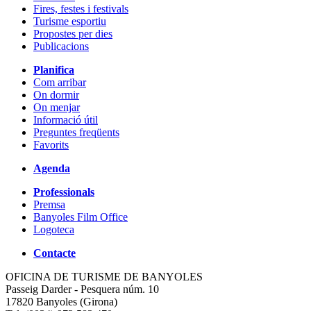
Fires, festes i festivals
Turisme esportiu
Propostes per dies
Publicacions
Planifica
Com arribar
On dormir
On menjar
Informació útil
Preguntes freqüents
Favorits
Agenda
Professionals
Premsa
Banyoles Film Office
Logoteca
Contacte
OFICINA DE TURISME DE BANYOLES
Passeig Darder - Pesquera núm. 10
17820 Banyoles (Girona)