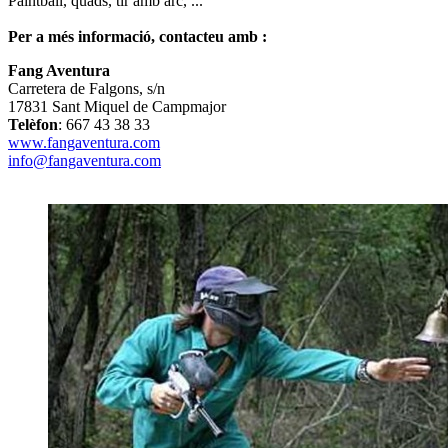
Paintball, quads, tir amb arc, ...
Per a més informació, contacteu amb :
Fang Aventura
Carretera de Falgons, s/n
17831 Sant Miquel de Campmajor
Telèfon
: 667 43 38 33
www.fangaventura.com
info@fangaventura.com