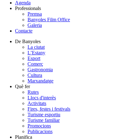
Agenda
Professionals
Premsa
Banyoles Film Office
Galeria
Contacte
De Banyoles
La ciutat
L’Estany
Esport
Comerç
Gastronomia
Cultura
Marxandatge
Què fer
Rutes
Llocs d'interès
Activitats
Fires, festes i festivals
Turisme esportiu
Turisme familiar
Promocions
Publicacions
Planifica