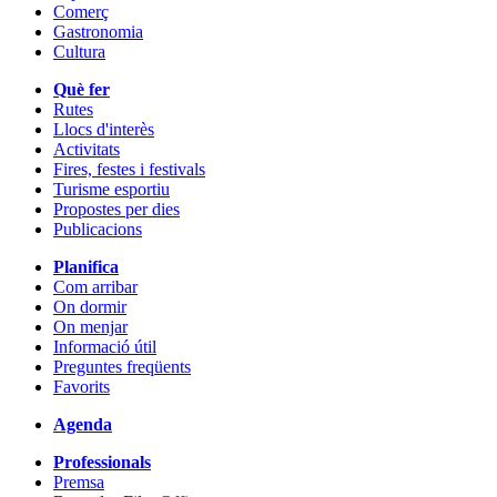
Comerç
Gastronomia
Cultura
Què fer
Rutes
Llocs d'interès
Activitats
Fires, festes i festivals
Turisme esportiu
Propostes per dies
Publicacions
Planifica
Com arribar
On dormir
On menjar
Informació útil
Preguntes freqüents
Favorits
Agenda
Professionals
Premsa