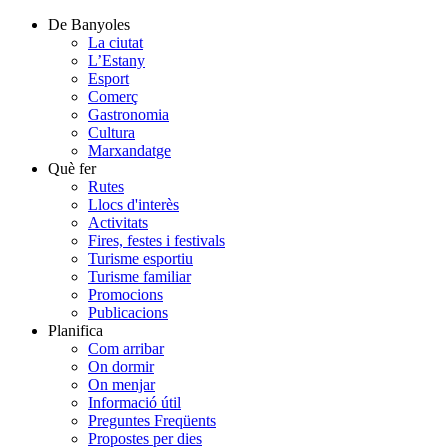
De Banyoles
La ciutat
L’Estany
Esport
Comerç
Gastronomia
Cultura
Marxandatge
Què fer
Rutes
Llocs d'interès
Activitats
Fires, festes i festivals
Turisme esportiu
Turisme familiar
Promocions
Publicacions
Planifica
Com arribar
On dormir
On menjar
Informació útil
Preguntes Freqüents
Propostes per dies