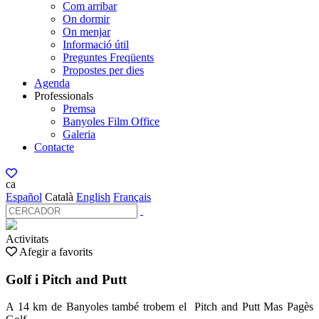
Com arribar
On dormir
On menjar
Informació útil
Preguntes Freqüents
Propostes per dies
Agenda
Professionals
Premsa
Banyoles Film Office
Galeria
Contacte
ca
Español
Català
English
Français
Activitats
Afegir a favorits
Golf i Pitch and Putt
A 14 km de Banyoles també trobem el Pitch and Putt Mas Pagès