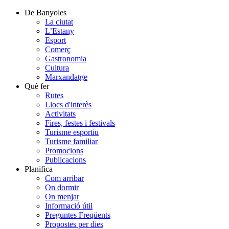
De Banyoles
La ciutat
L’Estany
Esport
Comerç
Gastronomia
Cultura
Marxandatge
Què fer
Rutes
Llocs d'interès
Activitats
Fires, festes i festivals
Turisme esportiu
Turisme familiar
Promocions
Publicacions
Planifica
Com arribar
On dormir
On menjar
Informació útil
Preguntes Freqüents
Propostes per dies