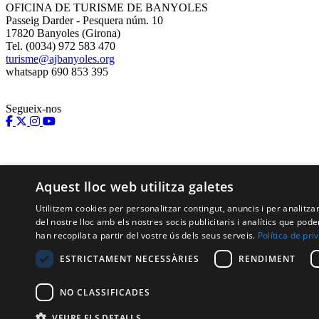
OFICINA DE TURISME DE BANYOLES
Passeig Darder - Pesquera núm. 10
17820 Banyoles (Girona)
Tel. (0034) 972 583 470
turisme@ajbanyoles.org
whatsapp 690 853 395
Segueix-nos
Aquest lloc web utilitza galetes
Utilitzem cookies per personalitzar contingut, anuncis i per analitz
del nostre lloc amb els nostres socis publicitaris i analítics que p
han recopilat a partir del vostre ús dels seus serveis.
Política de pri
Amb el suport de:
ESTRICTAMENT NECESSÀRIES
RENDIMENT
NO CLASSIFICADES
VEURE ELS DETALLS