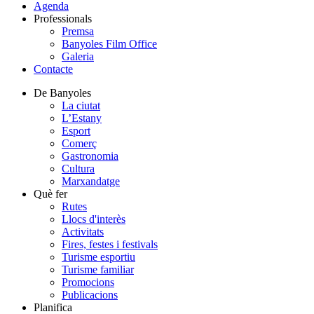
Agenda
Professionals
Premsa
Banyoles Film Office
Galeria
Contacte
De Banyoles
La ciutat
L’Estany
Esport
Comerç
Gastronomia
Cultura
Marxandatge
Què fer
Rutes
Llocs d'interès
Activitats
Fires, festes i festivals
Turisme esportiu
Turisme familiar
Promocions
Publicacions
Planifica