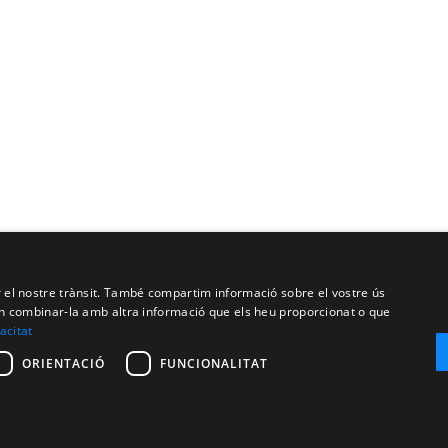
ar el nostre trànsit. També compartim informació sobre el vostre ús
oden combinar-la amb altra informació que els heu proporcionat o que
vacitat
ORIENTACIÓ
FUNCIONALITAT