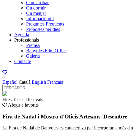
Com arribar
On dormir
On menjar
Informació útil
Preguntes Freqüents
Propostes per dies
Agenda
Professionals
Premsa
Banyoles Film Office
Galeria
Contacte
ca
Español
Català
English
Français
Fires, festes i festivals
Afegir a favorits
Fira de Nadal i Mostra d'Oficis Artesans. Desembre
La Fira de Nadal de Banyoles es caracteritza per incorporar, a més d'un