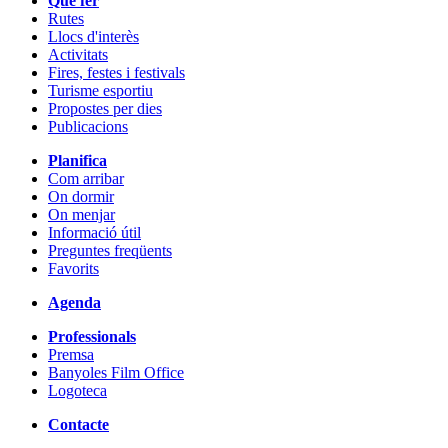
Què fer
Rutes
Llocs d'interès
Activitats
Fires, festes i festivals
Turisme esportiu
Propostes per dies
Publicacions
Planifica
Com arribar
On dormir
On menjar
Informació útil
Preguntes freqüents
Favorits
Agenda
Professionals
Premsa
Banyoles Film Office
Logoteca
Contacte