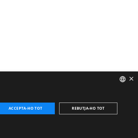
×
CATALAN
ENGLISH
ACCEPTA-HO TOT
REBUTJA-HO TOT
FRENCH
SPANISH