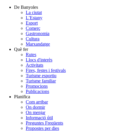
De Banyoles
La ciutat
L’Estany
Esport
Comerç
Gastronomia
Cultura
Marxandatge
Què fer
Rutes
Llocs d'interès
Activitats
Fires, festes i festivals
Turisme esportiu
Turisme familiar
Promocions
Publicacions
Planifica
Com arribar
On dormir
On menjar
Informació útil
Preguntes Freqüents
Propostes per dies