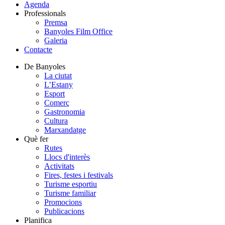
Agenda
Professionals
Premsa
Banyoles Film Office
Galeria
Contacte
De Banyoles
La ciutat
L’Estany
Esport
Comerç
Gastronomia
Cultura
Marxandatge
Què fer
Rutes
Llocs d'interès
Activitats
Fires, festes i festivals
Turisme esportiu
Turisme familiar
Promocions
Publicacions
Planifica