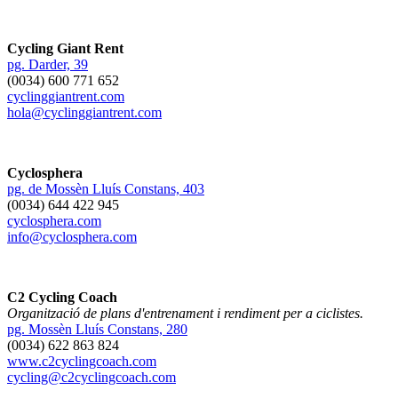
Cycling Giant Rent
pg. Darder, 39
(0034) 600 771 652
cyclinggiantrent.com
hola@cyclinggiantrent.com
Cyclosphera
pg. de Mossèn Lluís Constans, 403
(0034) 644 422 945
cyclosphera.com
info@cyclosphera.com
C
2 Cycling Coach
Organització de plans d'entrenament i rendiment per a ciclistes.
pg. Mossèn Lluís Constans, 280
(0034) 622 863 824
www.c2cyclingcoach.com
cycling@c2cyclingcoach.com