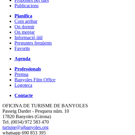
Propostes per dies
Publicacions
Planifica
Com arribar
On dormir
On menjar
Informació útil
Preguntes freqüents
Favorits
Agenda
Professionals
Premsa
Banyoles Film Office
Logoteca
Contacte
OFICINA DE TURISME DE BANYOLES
Passeig Darder - Pesquera núm. 10
17820 Banyoles (Girona)
Tel. (0034) 972 583 470
turisme@ajbanyoles.org
whatsapp 690 853 395