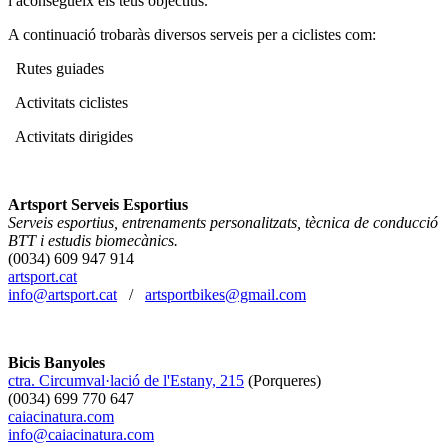
i aconsegueix els teus objectius.
A continuació trobaràs diversos serveis per a ciclistes com:
Rutes guiades
Activitats ciclistes
Activitats dirigides
Artsport Serveis Esportius
Serveis esportius, entrenaments personalitzats, tècnica de conducció
BTT i estudis biomecànics.
(0034) 609 947 914
artsport.cat
info@artsport.cat
/
artsportbikes@gmail.com
Bicis Banyoles
ctra. Circumval·lació de l'Estany, 215
(Porqueres)
(0034) 699 770 647
caiacinatura.com
info@caiacinatura.com