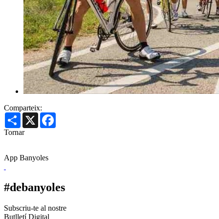
Comparteix:
Share
X
Facebook
Tornar
App Banyoles
#debanyoles
Subscriu-te al nostre
Butlletí Digital