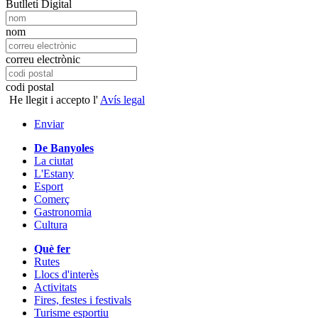
Butlletí Digital
nom
correu electrònic
codi postal
He llegit i accepto l'
Avís legal
Enviar
De Banyoles
La ciutat
L'Estany
Esport
Comerç
Gastronomia
Cultura
Què fer
Rutes
Llocs d'interès
Activitats
Fires, festes i festivals
Turisme esportiu