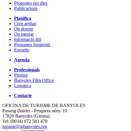
Propostes per dies
Publicacions
Planifica
Com arribar
On dormir
On menjar
Informació útil
Preguntes freqüents
Favorits
Agenda
Professionals
Premsa
Banyoles Film Office
Logoteca
Contacte
OFICINA DE TURISME DE BANYOLES
Passeig Darder - Pesquera núm. 10
17820 Banyoles (Girona)
Tel. (0034) 972 583 470
turisme@ajbanyoles.org