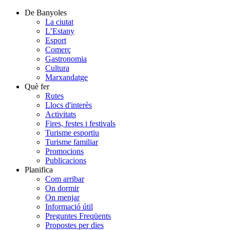
De Banyoles
La ciutat
L’Estany
Esport
Comerç
Gastronomia
Cultura
Marxandatge
Què fer
Rutes
Llocs d'interès
Activitats
Fires, festes i festivals
Turisme esportiu
Turisme familiar
Promocions
Publicacions
Planifica
Com arribar
On dormir
On menjar
Informació útil
Preguntes Freqüents
Propostes per dies