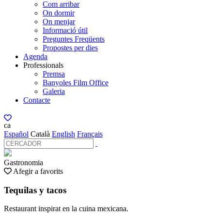
Com arribar
On dormir
On menjar
Informació útil
Preguntes Freqüents
Propostes per dies
Agenda
Professionals
Premsa
Banyoles Film Office
Galeria
Contacte
ca
Español
Català
English
Français
Gastronomia
Afegir a favorits
Tequilas y tacos
Restaurant inspirat en la cuina mexicana.