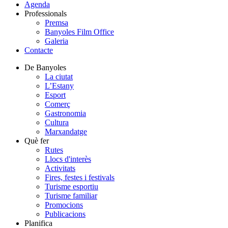
Agenda
Professionals
Premsa
Banyoles Film Office
Galeria
Contacte
De Banyoles
La ciutat
L’Estany
Esport
Comerç
Gastronomia
Cultura
Marxandatge
Què fer
Rutes
Llocs d'interès
Activitats
Fires, festes i festivals
Turisme esportiu
Turisme familiar
Promocions
Publicacions
Planifica