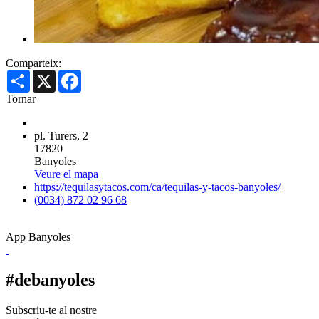
Comparteix:
Share
X
Facebook
Tornar
pl. Turers, 2
17820
Banyoles
Veure el mapa
https://tequilasytacos.com/ca/tequilas-y-tacos-banyoles/
(0034) 872 02 96 68
App Banyoles
#debanyoles
Subscriu-te al nostre