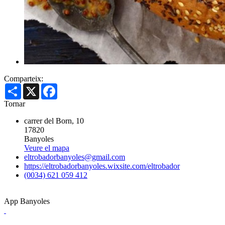
Comparteix:
Share
X
Facebook
Tornar
carrer del Born, 10
17820
Banyoles
Veure el mapa
eltrobadorbanyoles@gmail.com
https://eltrobadorbanyoles.wixsite.com/eltrobador
(0034) 621 059 412
App Banyoles