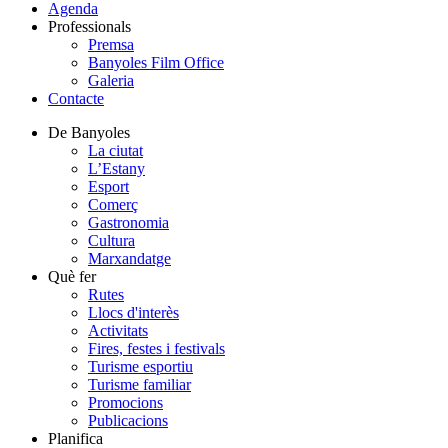
Agenda
Professionals
Premsa
Banyoles Film Office
Galeria
Contacte
De Banyoles
La ciutat
L’Estany
Esport
Comerç
Gastronomia
Cultura
Marxandatge
Què fer
Rutes
Llocs d'interès
Activitats
Fires, festes i festivals
Turisme esportiu
Turisme familiar
Promocions
Publicacions
Planifica