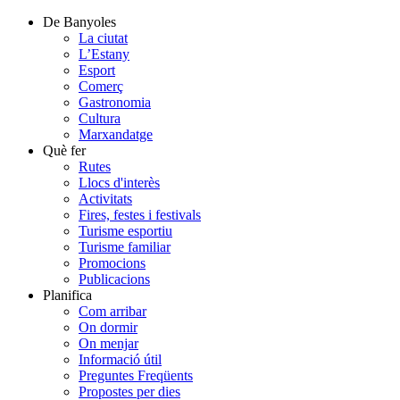
De Banyoles
La ciutat
L’Estany
Esport
Comerç
Gastronomia
Cultura
Marxandatge
Què fer
Rutes
Llocs d'interès
Activitats
Fires, festes i festivals
Turisme esportiu
Turisme familiar
Promocions
Publicacions
Planifica
Com arribar
On dormir
On menjar
Informació útil
Preguntes Freqüents
Propostes per dies