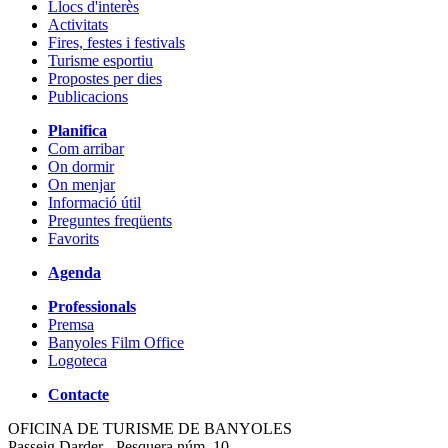
Llocs d'interès
Activitats
Fires, festes i festivals
Turisme esportiu
Propostes per dies
Publicacions
Planifica
Com arribar
On dormir
On menjar
Informació útil
Preguntes freqüents
Favorits
Agenda
Professionals
Premsa
Banyoles Film Office
Logoteca
Contacte
OFICINA DE TURISME DE BANYOLES
Passeig Darder - Pesquera núm. 10