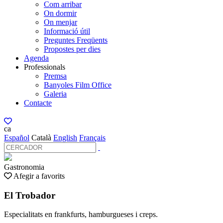
Com arribar
On dormir
On menjar
Informació útil
Preguntes Freqüents
Propostes per dies
Agenda
Professionals
Premsa
Banyoles Film Office
Galeria
Contacte
ca
Español
Català
English
Français
Gastronomia
Afegir a favorits
El Trobador
Especialitats en frankfurts, hamburgueses i creps.