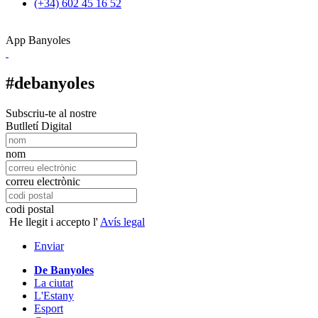
(+34) 602 45 16 52
App Banyoles
#debanyoles
Subscriu-te al nostre
Butlletí Digital
nom
correu electrònic
codi postal
He llegit i accepto l'
Avís legal
Enviar
De Banyoles
La ciutat
L'Estany
Esport