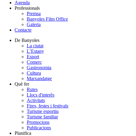
Agenda
Professionals
Premsa
Banyoles Film Office
Galeria
Contacte
De Banyoles
La ciutat
L’Estany
Esport
Comerç
Gastronomia
Cultura
Marxandatge
Què fer
Rutes
Llocs d'interès
Activitats
Fires, festes i festivals
Turisme esportiu
Turisme familiar
Promocions
Publicacions
Planifica