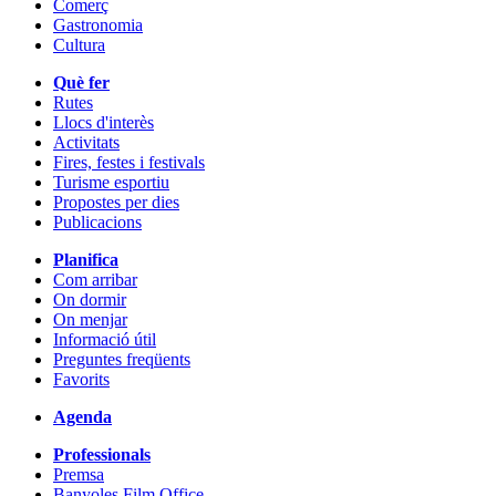
Comerç
Gastronomia
Cultura
Què fer
Rutes
Llocs d'interès
Activitats
Fires, festes i festivals
Turisme esportiu
Propostes per dies
Publicacions
Planifica
Com arribar
On dormir
On menjar
Informació útil
Preguntes freqüents
Favorits
Agenda
Professionals
Premsa
Banyoles Film Office