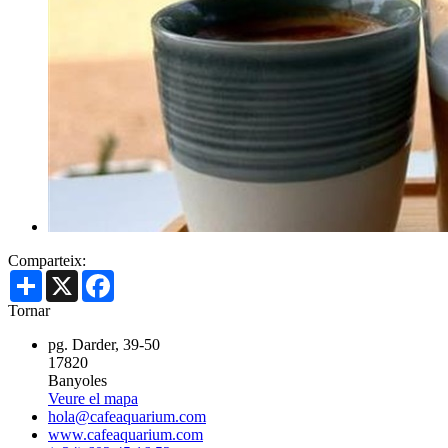
Comparteix:
Share
X
Facebook
Tornar
pg. Darder, 39-50
17820
Banyoles
Veure el mapa
hola@cafeaquarium.com
www.cafeaquarium.com