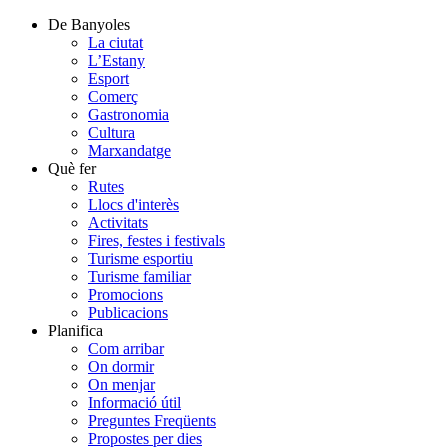
De Banyoles
La ciutat
L’Estany
Esport
Comerç
Gastronomia
Cultura
Marxandatge
Què fer
Rutes
Llocs d'interès
Activitats
Fires, festes i festivals
Turisme esportiu
Turisme familiar
Promocions
Publicacions
Planifica
Com arribar
On dormir
On menjar
Informació útil
Preguntes Freqüents
Propostes per dies