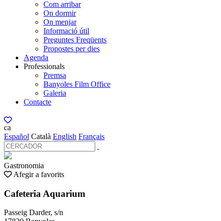
Com arribar
On dormir
On menjar
Informació útil
Preguntes Freqüents
Propostes per dies
Agenda
Professionals
Premsa
Banyoles Film Office
Galeria
Contacte
ca
Español
Català
English
Français
Gastronomia
Afegir a favorits
Cafeteria Aquarium
Passeig Darder, s/n