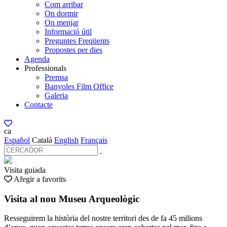
Com arribar
On dormir
On menjar
Informació útil
Preguntes Freqüents
Propostes per dies
Agenda
Professionals
Premsa
Banyoles Film Office
Galeria
Contacte
ca
Español
Català
English
Français
Visita guiada
Afegir a favorits
Visita al nou Museu Arqueològic
Resseguirem la història del nostre territori des de fa 45 milions