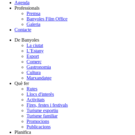
Agenda
Professionals
Premsa
Banyoles Film Office
Galeria
Contacte
De Banyoles
La ciutat
L’Estany
Esport
Comerç
Gastronomia
Cultura
Marxandatge
Què fer
Rutes
Llocs d'interès
Activitats
Fires, festes i festivals
Turisme esportiu
Turisme familiar
Promocions
Publicacions
Planifica