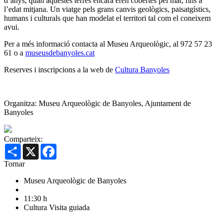
d’anys, quan aquestes terres encara eren cobertes pel mar, fins a
l’edat mitjana. Un viatge pels grans canvis geològics, paisatgístics,
humans i culturals que han modelat el territori tal com el coneixem
avui.
Per a més informació contacta al Museu Arqueològic, al 972 57 23
61 o a
museusdebanyoles.cat
Reserves i inscripcions a la web de
Cultura Banyoles
Organitza: Museu Arqueològic de Banyoles, Ajuntament de
Banyoles
Comparteix:
Share
X
Facebook
Tornar
Museu Arqueològic de Banyoles
11:30 h
Cultura
Visita guiada