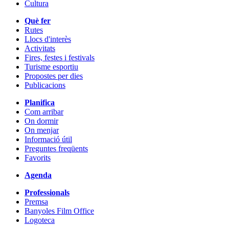
Cultura
Què fer
Rutes
Llocs d'interès
Activitats
Fires, festes i festivals
Turisme esportiu
Propostes per dies
Publicacions
Planifica
Com arribar
On dormir
On menjar
Informació útil
Preguntes freqüents
Favorits
Agenda
Professionals
Premsa
Banyoles Film Office
Logoteca