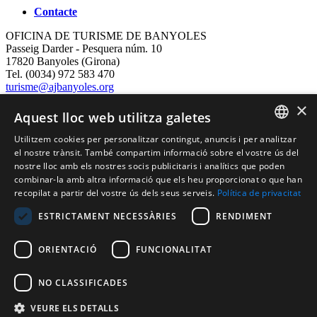
Contacte
OFICINA DE TURISME DE BANYOLES
Passeig Darder - Pesquera núm. 10
17820 Banyoles (Girona)
Tel. (0034) 972 583 470
turisme@ajbanyoles.org
whatsapp 690 853 395
×
Aquest lloc web utilitza galetes
Segueix-nos
Utilitzem cookies per personalitzar contingut, anuncis i per analitzar
CATALAN
el nostre trànsit. També compartim informació sobre el vostre ús del
nostre lloc amb els nostres socis publicitaris i analítics que poden
ENGLISH
combinar-la amb altra informació que els heu proporcionat o que han
recopilat a partir del vostre ús dels seus serveis.
Política de privacitat
FRENCH
ESTRICTAMENT NECESSÀRIES
RENDIMENT
SPANISH
ORIENTACIÓ
FUNCIONALITAT
Amb el suport de:
NO CLASSIFICADES
VEURE ELS DETALLS