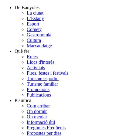
De Banyoles
La ciutat
L’Estany
Esport
Comerç
Gastronomia
Cultura
Marxandatge
Què fer
Rutes
Llocs d'interès
Activitats
Fires, festes i festivals
Turisme esportiu
Turisme familiar
Promocions
Publicacions
Planifica
Com arribar
On dormir
On menjar
Informació útil
Preguntes Freqüents
Propostes per dies