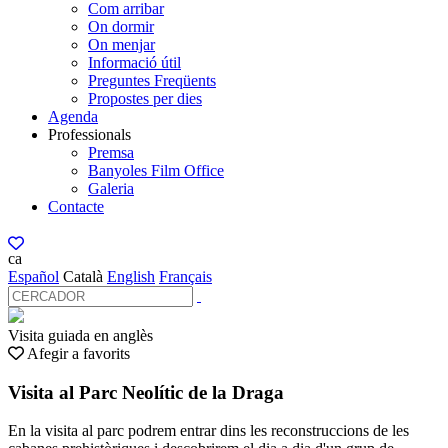
Com arribar
On dormir
On menjar
Informació útil
Preguntes Freqüents
Propostes per dies
Agenda
Professionals
Premsa
Banyoles Film Office
Galeria
Contacte
ca
Español
Català
English
Français
Visita guiada en anglès
Afegir a favorits
Visita al Parc Neolític de la Draga
En la visita al parc podrem entrar dins les reconstruccions de les