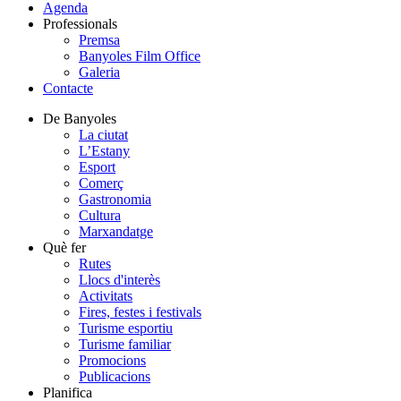
Agenda
Professionals
Premsa
Banyoles Film Office
Galeria
Contacte
De Banyoles
La ciutat
L’Estany
Esport
Comerç
Gastronomia
Cultura
Marxandatge
Què fer
Rutes
Llocs d'interès
Activitats
Fires, festes i festivals
Turisme esportiu
Turisme familiar
Promocions
Publicacions
Planifica