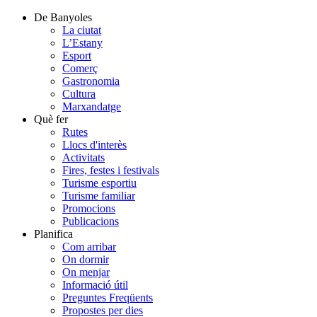
De Banyoles
La ciutat
L’Estany
Esport
Comerç
Gastronomia
Cultura
Marxandatge
Què fer
Rutes
Llocs d'interès
Activitats
Fires, festes i festivals
Turisme esportiu
Turisme familiar
Promocions
Publicacions
Planifica
Com arribar
On dormir
On menjar
Informació útil
Preguntes Freqüents
Propostes per dies