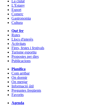
La ciutat
L'Estany
Esport
Comerç
Gastronomia
Cultura
Què fer
Rutes
Llocs d'interès
Activitats
Fires, festes i festivals
Turisme esportiu
Propostes per dies
Publicacions
Planifica
Com arribar
On dormir
On menjar
Informació útil
Preguntes freqüents
Favorits
Agenda