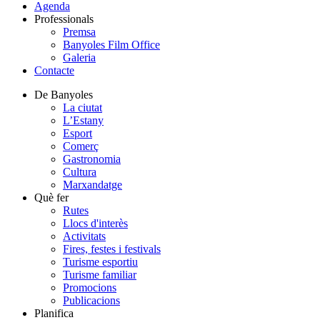
Agenda
Professionals
Premsa
Banyoles Film Office
Galeria
Contacte
De Banyoles
La ciutat
L’Estany
Esport
Comerç
Gastronomia
Cultura
Marxandatge
Què fer
Rutes
Llocs d'interès
Activitats
Fires, festes i festivals
Turisme esportiu
Turisme familiar
Promocions
Publicacions
Planifica