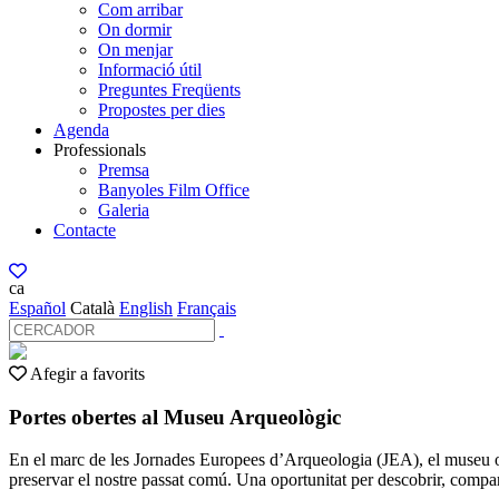
Com arribar
On dormir
On menjar
Informació útil
Preguntes Freqüents
Propostes per dies
Agenda
Professionals
Premsa
Banyoles Film Office
Galeria
Contacte
ca
Español
Català
English
Français
Afegir a favorits
Portes obertes al Museu Arqueològic
En el marc de les Jornades Europees d’Arqueologia (JEA), el museu obr
preservar el nostre passat comú. Una oportunitat per descobrir, compart