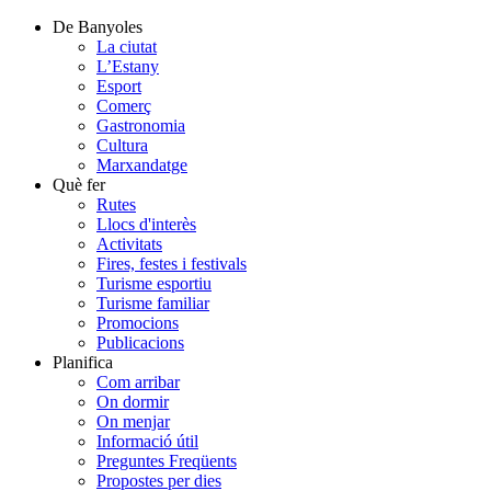
De Banyoles
La ciutat
L’Estany
Esport
Comerç
Gastronomia
Cultura
Marxandatge
Què fer
Rutes
Llocs d'interès
Activitats
Fires, festes i festivals
Turisme esportiu
Turisme familiar
Promocions
Publicacions
Planifica
Com arribar
On dormir
On menjar
Informació útil
Preguntes Freqüents
Propostes per dies