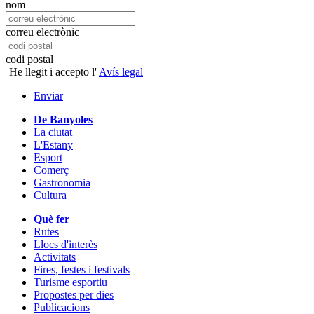
nom
correu electrònic
codi postal
He llegit i accepto l'
Avís legal
Enviar
De Banyoles
La ciutat
L'Estany
Esport
Comerç
Gastronomia
Cultura
Què fer
Rutes
Llocs d'interès
Activitats
Fires, festes i festivals
Turisme esportiu
Propostes per dies
Publicacions