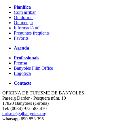
Planifica
Com arribar
On dormir
On menjar
Informació útil
Preguntes freqüents
Favorits
Agenda
Professionals
Premsa
Banyoles Film Office
Logoteca
Contacte
OFICINA DE TURISME DE BANYOLES
Passeig Darder - Pesquera núm. 10
17820 Banyoles (Girona)
Tel. (0034) 972 583 470
turisme@ajbanyoles.org
whatsapp 690 853 395