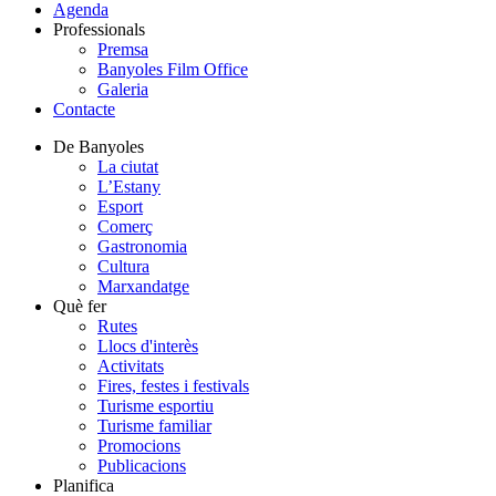
Agenda
Professionals
Premsa
Banyoles Film Office
Galeria
Contacte
De Banyoles
La ciutat
L’Estany
Esport
Comerç
Gastronomia
Cultura
Marxandatge
Què fer
Rutes
Llocs d'interès
Activitats
Fires, festes i festivals
Turisme esportiu
Turisme familiar
Promocions
Publicacions
Planifica