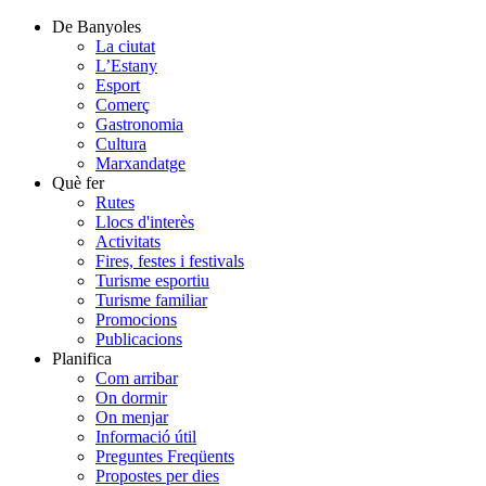
De Banyoles
La ciutat
L’Estany
Esport
Comerç
Gastronomia
Cultura
Marxandatge
Què fer
Rutes
Llocs d'interès
Activitats
Fires, festes i festivals
Turisme esportiu
Turisme familiar
Promocions
Publicacions
Planifica
Com arribar
On dormir
On menjar
Informació útil
Preguntes Freqüents
Propostes per dies