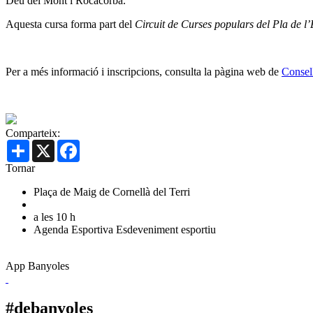
Déu del Mont i Rocacorba.
Aquesta cursa forma part del
Circuit de Curses populars del Pla de l
Per a més informació i inscripcions, consulta la pàgina web de
Consell
Comparteix:
Share
X
Facebook
Tornar
Plaça de Maig de Cornellà del Terri
a les 10 h
Agenda Esportiva
Esdeveniment esportiu
App Banyoles
#debanyoles