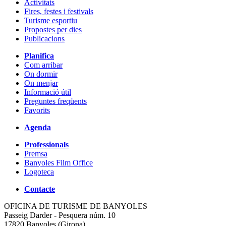
Activitats
Fires, festes i festivals
Turisme esportiu
Propostes per dies
Publicacions
Planifica
Com arribar
On dormir
On menjar
Informació útil
Preguntes freqüents
Favorits
Agenda
Professionals
Premsa
Banyoles Film Office
Logoteca
Contacte
OFICINA DE TURISME DE BANYOLES
Passeig Darder - Pesquera núm. 10
17820 Banyoles (Girona)