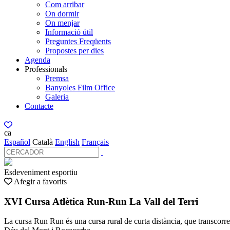
Com arribar
On dormir
On menjar
Informació útil
Preguntes Freqüents
Propostes per dies
Agenda
Professionals
Premsa
Banyoles Film Office
Galeria
Contacte
ca
Español
Català
English
Français
Esdeveniment esportiu
Afegir a favorits
XVI Cursa Atlètica Run-Run La Vall del Terri
La cursa Run Run és una cursa rural de curta distància, que transcorre