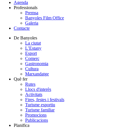
Agenda
Professionals
Premsa
Banyoles Film Office
Galeria
Contacte
De Banyoles
La ciutat
L’Estany
Esport
Comerç
Gastronomia
Cultura
Marxandatge
Què fer
Rutes
Llocs d'interès
Activitats
Fires, festes i festivals
Turisme esportiu
Turisme familiar
Promocions
Publicacions
Planifica