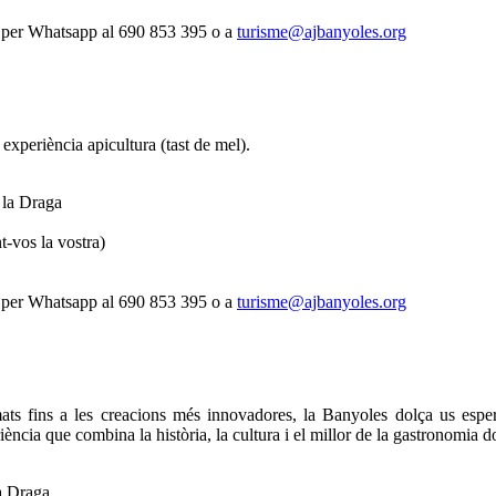
, per Whatsapp al 690 853 395 o a
turisme@ajbanyoles.org
 experiència apicultura (tast de mel).
e la Draga
t-vos la vostra)
, per Whatsapp al 690 853 395 o a
turisme@ajbanyoles.org
ats fins a les creacions més innovadores, la Banyoles dolça us esper
iència que combina la història, la cultura i el millor de la gastronomia do
la Draga