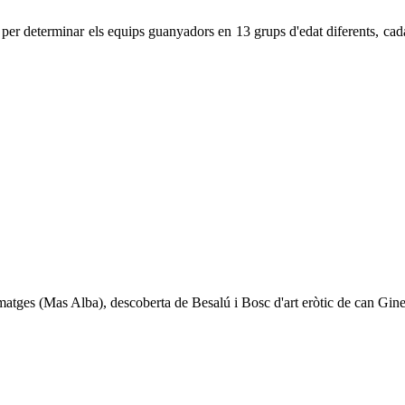
er determinar els equips guanyadors en 13 grups d'edat diferents, cadasc
matges (Mas Alba), descoberta de Besalú i Bosc d'art eròtic de can Gin