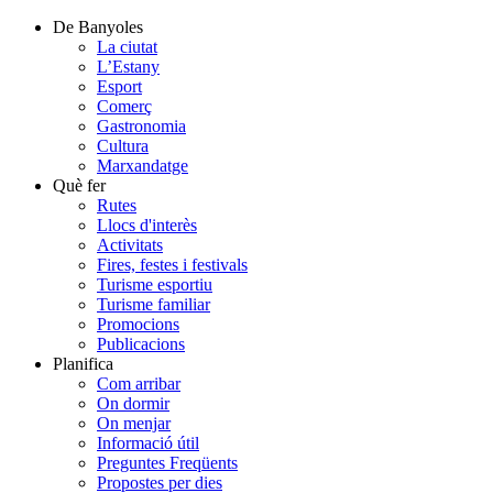
De Banyoles
La ciutat
L’Estany
Esport
Comerç
Gastronomia
Cultura
Marxandatge
Què fer
Rutes
Llocs d'interès
Activitats
Fires, festes i festivals
Turisme esportiu
Turisme familiar
Promocions
Publicacions
Planifica
Com arribar
On dormir
On menjar
Informació útil
Preguntes Freqüents
Propostes per dies