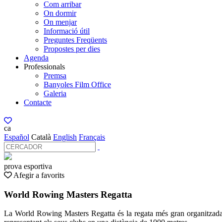
Com arribar
On dormir
On menjar
Informació útil
Preguntes Freqüents
Propostes per dies
Agenda
Professionals
Premsa
Banyoles Film Office
Galeria
Contacte
ca
Español
Català
English
Français
prova esportiva
Afegir a favorits
World Rowing Masters Regatta
La World Rowing Masters Regatta és la regata més gran organitzada p