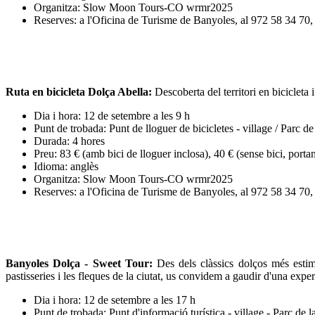
Organitza: Slow Moon Tours-CO wrmr2025
Reserves: a l'Oficina de Turisme de Banyoles, al 972 58 34 70
Ruta en bicicleta Dolça Abella:
Descoberta del territori en bicicleta i
Dia i hora: 12 de setembre a les 9 h
Punt de trobada: Punt de lloguer de bicicletes - village / Parc d
Durada: 4 hores
Preu: 83 € (amb bici de lloguer inclosa), 40 € (sense bici, portan
Idioma: anglès
Organitza: Slow Moon Tours-CO wrmr2025
Reserves: a l'Oficina de Turisme de Banyoles, al 972 58 34 70
Banyoles Dolça - Sweet Tour
:
Des dels clàssics dolços més estim
pastisseries i les fleques de la ciutat, us convidem a gaudir d'una exper
Dia i hora: 12 de setembre a les 17 h
Punt de trobada: Punt d'informació turística - village - Parc de 