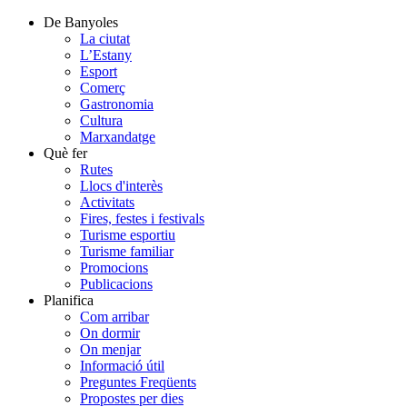
De Banyoles
La ciutat
L’Estany
Esport
Comerç
Gastronomia
Cultura
Marxandatge
Què fer
Rutes
Llocs d'interès
Activitats
Fires, festes i festivals
Turisme esportiu
Turisme familiar
Promocions
Publicacions
Planifica
Com arribar
On dormir
On menjar
Informació útil
Preguntes Freqüents
Propostes per dies