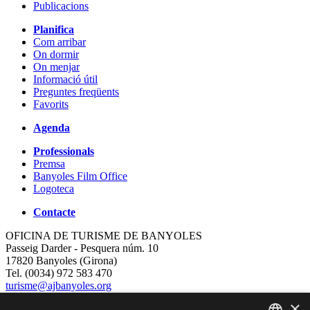
Publicacions
Planifica
Com arribar
On dormir
On menjar
Informació útil
Preguntes freqüents
Favorits
Agenda
Professionals
Premsa
Banyoles Film Office
Logoteca
Contacte
OFICINA DE TURISME DE BANYOLES
Passeig Darder - Pesquera núm. 10
17820 Banyoles (Girona)
Tel. (0034) 972 583 470
turisme@ajbanyoles.org
whatsapp 690 853 395
×