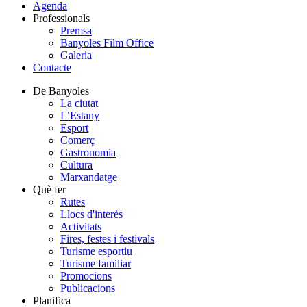
Agenda
Professionals
Premsa
Banyoles Film Office
Galeria
Contacte
De Banyoles
La ciutat
L’Estany
Esport
Comerç
Gastronomia
Cultura
Marxandatge
Què fer
Rutes
Llocs d'interès
Activitats
Fires, festes i festivals
Turisme esportiu
Turisme familiar
Promocions
Publicacions
Planifica