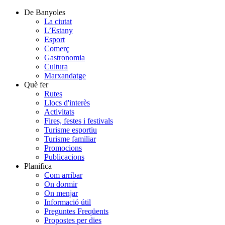
De Banyoles
La ciutat
L’Estany
Esport
Comerç
Gastronomia
Cultura
Marxandatge
Què fer
Rutes
Llocs d'interès
Activitats
Fires, festes i festivals
Turisme esportiu
Turisme familiar
Promocions
Publicacions
Planifica
Com arribar
On dormir
On menjar
Informació útil
Preguntes Freqüents
Propostes per dies