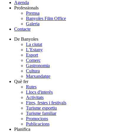
Agenda
Professionals
Premsa
Banyoles Film Office
Galeria
Contacte
De Banyoles
La ciutat
L’Estany
Esport
Comerç
Gastronomia
Cultura
Marxandatge
Què fer
Rutes
Llocs d'interès
Activitats
Fires, festes i festivals
Turisme esportiu
Turisme familiar
Promocions
Publicacions
Planifica