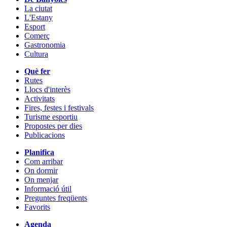
La ciutat
L'Estany
Esport
Comerç
Gastronomia
Cultura
Què fer
Rutes
Llocs d'interès
Activitats
Fires, festes i festivals
Turisme esportiu
Propostes per dies
Publicacions
Planifica
Com arribar
On dormir
On menjar
Informació útil
Preguntes freqüents
Favorits
Agenda