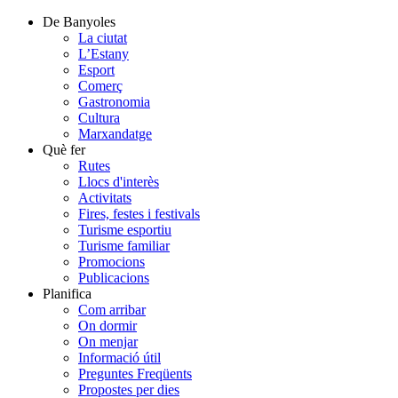
De Banyoles
La ciutat
L’Estany
Esport
Comerç
Gastronomia
Cultura
Marxandatge
Què fer
Rutes
Llocs d'interès
Activitats
Fires, festes i festivals
Turisme esportiu
Turisme familiar
Promocions
Publicacions
Planifica
Com arribar
On dormir
On menjar
Informació útil
Preguntes Freqüents
Propostes per dies