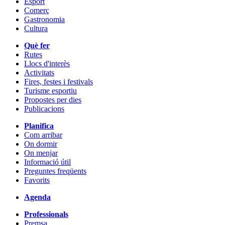
Esport
Comerç
Gastronomia
Cultura
Què fer
Rutes
Llocs d'interès
Activitats
Fires, festes i festivals
Turisme esportiu
Propostes per dies
Publicacions
Planifica
Com arribar
On dormir
On menjar
Informació útil
Preguntes freqüents
Favorits
Agenda
Professionals
Premsa