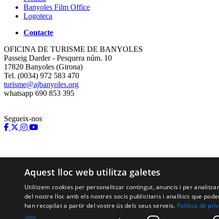
Banyoles Film Office
Logoteca
Contacte
OFICINA DE TURISME DE BANYOLES
Passeig Darder - Pesquera núm. 10
17820 Banyoles (Girona)
Tel. (0034) 972 583 470
turisme@ajbanyoles.org
whatsapp 690 853 395
Segueix-nos
Aquest lloc web utilitza galetes
Utilitzem cookies per personalitzar contingut, anuncis i per analitz
del nostre lloc amb els nostres socis publicitaris i analítics que p
han recopilat a partir del vostre ús dels seus serveis.
Política de pri
Amb el suport de: