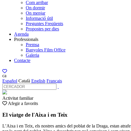
Com arribar
On dormir
On menjar
Informació útil
Preguntes Freqüents
Propostes per dies
Agenda
Professionals
Premsa
Banyoles Film Office
Galeria
Contacte
ca
Español
Català
English
Français
Activitat familiar
Afegir a favorits
El viatge de l'Aixa i en Teix
L’Aixa i en Teix, els nostres amics del poblat de la Draga, estan atra