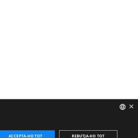
×
CATALAN
ENGLISH
ACCEPTA-HO TOT
REBUTJA-HO TOT