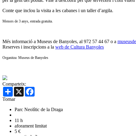
per la gent del poblat. Vine a descobrir per què serveixen i com viuen 
Conte que inclou la visita a les cabanes i un taller d’argila.
Menors de 3 anys, entrada gratuïta.
Més informació a Museus de Banyoles, al 972 57 44 67 o a
museusde
Reserves i inscripcions a la
web de Cultura Banyoles
Organitza: Museus de Banyoles
Comparteix:
Share
X
Facebook
Tornar
Parc Neolític de la Draga
11 h
aforament limitat
5 €