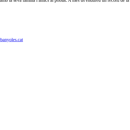
amb la seva família i amics al poblat. A més us endureu un record de la 
banyoles.cat