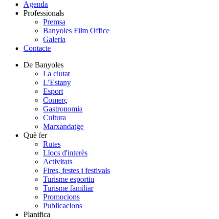
Agenda
Professionals
Premsa
Banyoles Film Office
Galeria
Contacte
De Banyoles
La ciutat
L’Estany
Esport
Comerç
Gastronomia
Cultura
Marxandatge
Què fer
Rutes
Llocs d'interès
Activitats
Fires, festes i festivals
Turisme esportiu
Turisme familiar
Promocions
Publicacions
Planifica