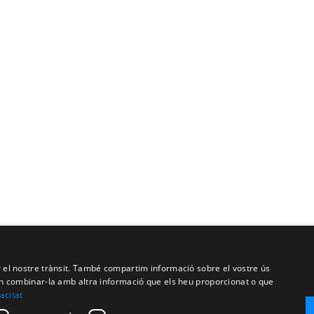
ar el nostre trànsit. També compartim informació sobre el vostre ús
oden combinar-la amb altra informació que els heu proporcionat o que
vacitat