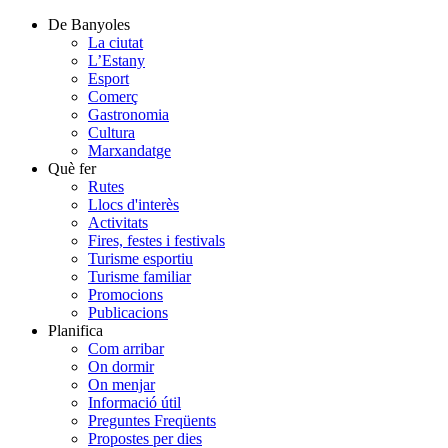
De Banyoles
La ciutat
L’Estany
Esport
Comerç
Gastronomia
Cultura
Marxandatge
Què fer
Rutes
Llocs d'interès
Activitats
Fires, festes i festivals
Turisme esportiu
Turisme familiar
Promocions
Publicacions
Planifica
Com arribar
On dormir
On menjar
Informació útil
Preguntes Freqüents
Propostes per dies