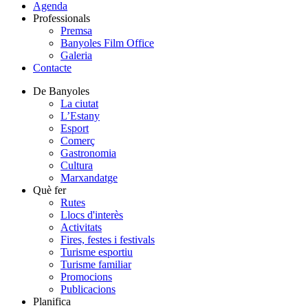
Agenda
Professionals
Premsa
Banyoles Film Office
Galeria
Contacte
De Banyoles
La ciutat
L’Estany
Esport
Comerç
Gastronomia
Cultura
Marxandatge
Què fer
Rutes
Llocs d'interès
Activitats
Fires, festes i festivals
Turisme esportiu
Turisme familiar
Promocions
Publicacions
Planifica