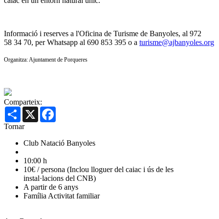
caiac en un entorn natural únic.
Informació i reserves a l'Oficina de Turisme de Banyoles, al 972
58 34 70, per Whatsapp al 690 853 395 o a
turisme@ajbanyoles.org
Organitza: Ajuntament de Porqueres
Comparteix:
Share
X
Facebook
Tornar
Club Natació Banyoles
10:00 h
10€ / persona (Inclou lloguer del caiac i ús de les
instal·lacions del CNB)
A partir de 6 anys
Família
Activitat familiar