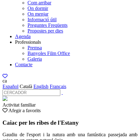
Com arribar
On dormir
On menjar
Informació útil
Preguntes Freqüents
Propostes per dies
Agenda
Professionals
Premsa
Banyoles Film Office
Galeria
Contacte
ca
Español
Català
English
Français
Activitat familiar
Afegir a favorits
Caiac per les ribes de l'Estany
Gaudiu de l'esport i la natura amb una fantàstica passejada amb