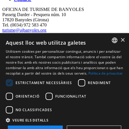
OFICINA DE TURISME DE BANYOLES
Passeig Darder - Pesquera núm. 10
17820 Banyoles (Girona)
Tel. (0034) 972 583 470
turisme@ajbanyoles.org
whatsapp 690 853 395
×
Aquest lloc web utilitza galetes
Segueix-nos
Utilitzem cookies per personalitzar contingut, anuncis i per analitzar
CATALAN
el nostre trànsit. També compartim informació sobre el vostre ús del
nostre lloc amb els nostres socis publicitaris i analítics que poden
ENGLISH
combinar-la amb altra informació que els heu proporcionat o que han
recopilat a partir del vostre ús dels seus serveis.
Política de privacitat
FRENCH
ESTRICTAMENT NECESSÀRIES
RENDIMENT
SPANISH
ORIENTACIÓ
FUNCIONALITAT
Amb el suport de:
NO CLASSIFICADES
VEURE ELS DETALLS