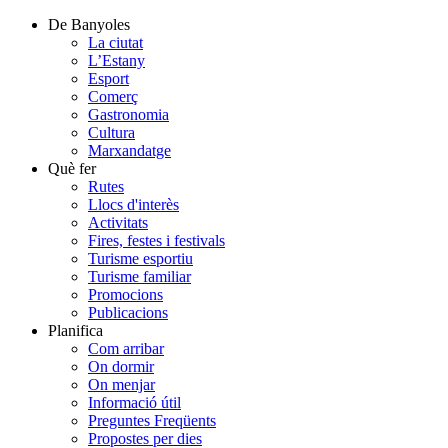
De Banyoles
La ciutat
L’Estany
Esport
Comerç
Gastronomia
Cultura
Marxandatge
Què fer
Rutes
Llocs d'interès
Activitats
Fires, festes i festivals
Turisme esportiu
Turisme familiar
Promocions
Publicacions
Planifica
Com arribar
On dormir
On menjar
Informació útil
Preguntes Freqüents
Propostes per dies