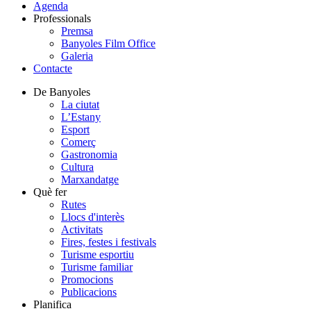
Agenda
Professionals
Premsa
Banyoles Film Office
Galeria
Contacte
De Banyoles
La ciutat
L’Estany
Esport
Comerç
Gastronomia
Cultura
Marxandatge
Què fer
Rutes
Llocs d'interès
Activitats
Fires, festes i festivals
Turisme esportiu
Turisme familiar
Promocions
Publicacions
Planifica