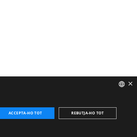
×
CATALAN
ENGLISH
ACCEPTA-HO TOT
REBUTJA-HO TOT
FRENCH
SPANISH