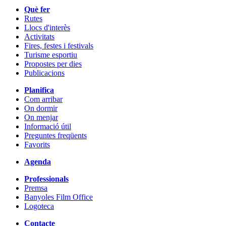
Què fer
Rutes
Llocs d'interès
Activitats
Fires, festes i festivals
Turisme esportiu
Propostes per dies
Publicacions
Planifica
Com arribar
On dormir
On menjar
Informació útil
Preguntes freqüents
Favorits
Agenda
Professionals
Premsa
Banyoles Film Office
Logoteca
Contacte