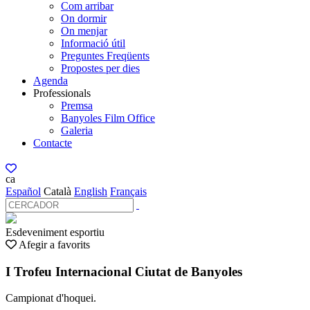
Com arribar
On dormir
On menjar
Informació útil
Preguntes Freqüents
Propostes per dies
Agenda
Professionals
Premsa
Banyoles Film Office
Galeria
Contacte
ca
Español
Català
English
Français
Esdeveniment esportiu
Afegir a favorits
I Trofeu Internacional Ciutat de Banyoles
Campionat d'hoquei.