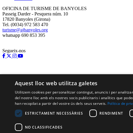
OFICINA DE TURISME DE BANYOLES
Passeig Darder - Pesquera núm. 10
17820 Banyoles (Girona)
Tel. (0034) 972 583 470
turisme@ajbanyoles.org
whatsapp 690 853 395
Segueix-nos
Aquest lloc web utilitza galetes
Utilitzem cookies per personalitzar contingut, anuncis i per analitz
del nostre lloc amb els nostres socis publicitaris i analítics que p
han recopilat a partir del vostre ús dels seus serveis.
Política de pri
Amb el suport de:
ESTRICTAMENT NECESSÀRIES
RENDIMENT
NO CLASSIFICADES