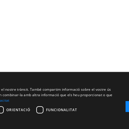
ar el nostre trànsit. També compartim informació sobre el vostre ús
oden combinar-la amb altra informació que els heu proporcionat o que
vacitat
ORIENTACIÓ
FUNCIONALITAT